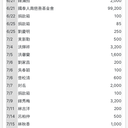
6/21
鍾滿招
2,000
6/21
國泰人壽慈善基金會
99,200
6/22
捐款箱
100
6/25
捐款箱
85
6/25
劉慶明
250
7/2
黃新勤
500
7/4
洪輝祥
3,200
7/5
洪馨蘭
1,600
7/6
劉家昌
200
7/6
吳春穎
100
7/6
曾松清
600
7/7
封岳
2,000
7/7
捐款箱
100
7/9
鍾秀梅
3,200
7/11
林吉洋
200
7/14
呂柏仲
500
7/15
林秋香
1,000