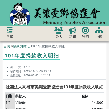
選單
登入
新聞
說明
地圖
首頁
捐款與徵信
101年度捐款收入明細
101年度捐款收入明細
瀏 覽
4762
發佈時間
2013-12-24 09:23:48
最後更改
2016-03-15 14:24:18
社團法人高雄市美濃愛鄉協進會101年度捐款收入明細
日期
捐款人
金額
1/2
劉昭能
14,800