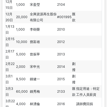
12月
1,000
宋盈瑩
2104
15日
12月
全興資源再生股份
匯
20,000
#001995
20日
有限公司
款
1月13
1,000
李樹榮
2010
日
2月15
10,000
鄧富雄
2012
日
2月17
5,000
曾振寧
2013
日
2月22
劃
2,000
宋申光
2014
日
撥
3月1
劃
9,500
鍾健一
2015
日
撥
3月3
匯
指定用途：
特定
60,000
鍾秀梅
2133
日
款
工作人員薪資
3月22
4,000
林湧倫
2016
講師費回捐
日