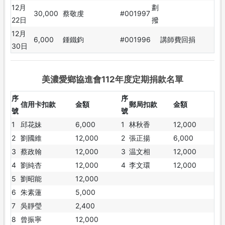
12月
劃
30,000
蔡敬虔
#001997
22日
撥
12月
6,000
鍾鐵鈞
#001996
講師費回捐
30日
美濃愛鄉協進會112年度定期捐款名單
序
序
信用卡扣款
金額
郵局扣款
金額
號
號
1
邱花妹
6,000
1
林秋香
12,000
2
劉國維
12,000
2
張正揚
6,000
3
蔡政翰
12,000
3
温文相
12,000
4
劉純杏
12,000
4
李文環
12,000
5
劉昭能
12,000
6
朱素蓮
5,000
7
吳靜瑩
2,400
8
曾振寧
12,000