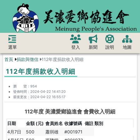
選單
登入
新聞
說明
地圖
首頁
捐款與徵信
112年度捐款收入明細
112年度捐款收入明細
瀏 覽
954
發佈時間
2024-04-22 14:41:20
最後更改
2024-04-22 16:55:17
112年度 美濃愛鄉協進會 會費收入明細
日期
金額 (元)
會員姓名
收據號碼
備註
類別
4月7日
500
蕭圳雄
#001971