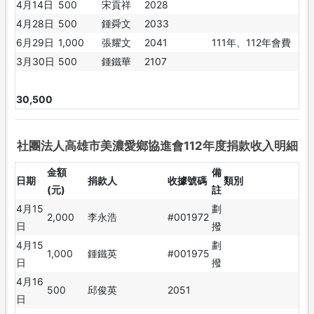
4月14日
500
宋貢祥
2028
4月28日
500
鍾舜文
2033
6月29日
1,000
張耀文
2041
111年、112年會費
3月30日
500
鍾鐵華
2107
30,500
社團法人高雄市美濃愛鄉協進會112年度捐款收入明細
金額
備
日期
捐款人
收據號碼
類別
(元)
註
4月15
劃
2,000
李永浩
#001972
日
撥
4月15
劃
1,000
鍾鐵英
#001975
日
撥
4月16
500
邱俊英
2051
日