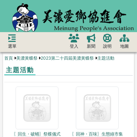
選單
登入
新聞
說明
地圖
首頁
美濃黃蝶祭
2023第二十四屆美濃黃蝶祭
主題活動
主題活動
〖回生・破蛹〗祭蝶儀式
〖回神・百味〗生態綠市集