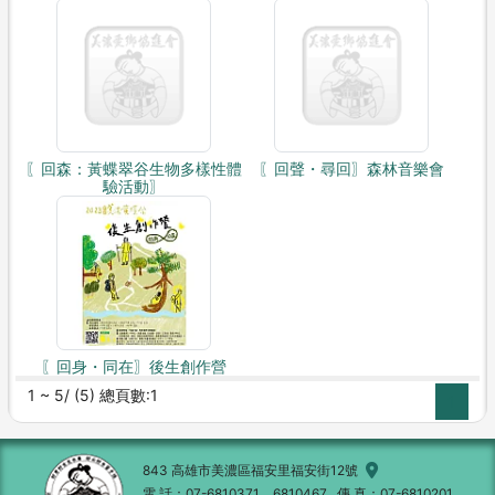
〖回森：黃蝶翠谷生物多樣性體
〖回聲・尋回〗森林音樂會
驗活動〗
〖回身・同在〗後生創作營
1 ~ 5/ (5) 總頁數:1
1
843 高雄市美濃區福安里福安街12號
電 話
07-6810371、6810467
傳 真
07-6810201