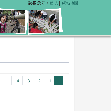
訪客
您好！
登 入
│
網站地圖
-4
-3
-2
-1
0