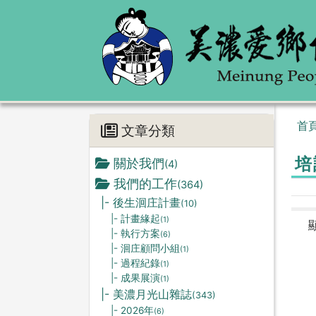
首
文章分類
培
關於我們
(4)
我們的工作
(364)
|- 後生洄庄計畫
(10)
|- 計畫緣起
(1)
|- 執行方案
(6)
|- 洄庄顧問小組
(1)
|- 過程紀錄
(1)
|- 成果展演
(1)
|- 美濃月光山雜誌
(343)
|- 2026年
(6)