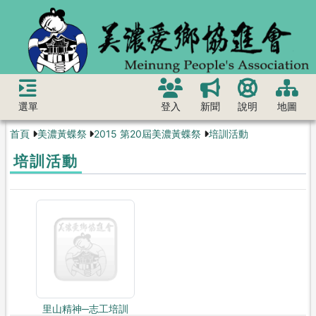
選單
登入
新聞
說明
地圖
首頁
美濃黃蝶祭
2015 第20屆美濃黃蝶祭
培訓活動
培訓活動
里山精神─志工培訓