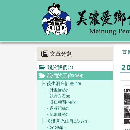
首
文章分類
2
關於我們
(4)
我們的工作
(364)
|- 後生洄庄計畫
(10)
|- 計畫緣起
(1)
|- 執行方案
(6)
|- 洄庄顧問小組
(1)
|- 過程紀錄
(1)
|- 成果展演
(1)
|- 美濃月光山雜誌
(343)
|- 2026年
(6)