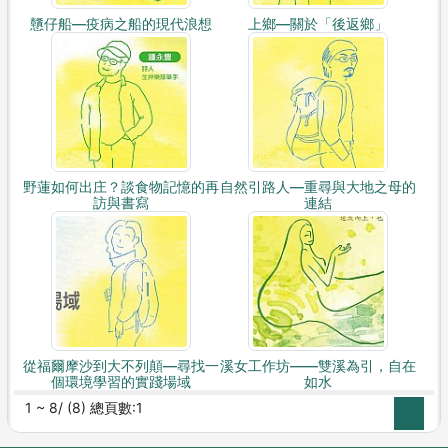
戇仔船—疫病之船的現代浪想
上鄉—關於「後返鄉」
野蓮如何出庄？談食物記憶的再
自然引路人—重尋與大地之母的
訪與書寫
連結
從福爾摩沙到大不列顛—尋找一
溪女工作坊——雙溪為引，自在
個環境學習的實踐場域
如水
1 ~ 8/ (8) 總頁數:1
1