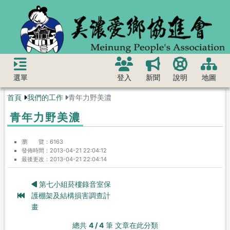
選單
登入
新聞
說明
地圖
首頁
我們的工作
青年力野美濃
青年力野美濃
瀏 覽
6163
發佈時間
2013-04-21 22:04:12
最後更改
2013-04-21 22:04:14
第七小組菸樓錄音室保
護棚架及結構損害調查計
畫
總共
4 / 4
筆 文章在此分類