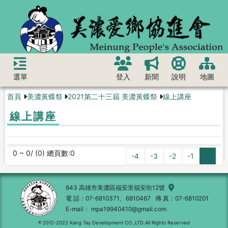
選單
登入
新聞
說明
地圖
首頁
美濃黃蝶祭
2021第二十三屆 美濃黃蝶祭
線上講座
線上講座
0 ~ 0/ (0) 總頁數:0
-4
-3
-2
-1
0
843 高雄市美濃區福安里福安街12號
電 話
07-6810371、6810467
傳 真
07-6810201
E-mail
mpa19940410@gmail.com
® 2012-2022 Kang Tay Development CO.,LTD.All Rights Reserved