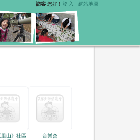
訪客
您好！
登 入
│
網站地圖
返里山》社區
音樂會