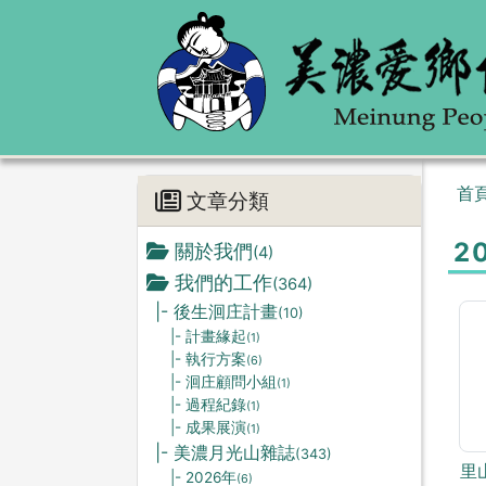
首
文章分類
2
關於我們
(4)
我們的工作
(364)
|- 後生洄庄計畫
(10)
|- 計畫緣起
(1)
|- 執行方案
(6)
|- 洄庄顧問小組
(1)
|- 過程紀錄
(1)
|- 成果展演
(1)
|- 美濃月光山雜誌
(343)
里
|- 2026年
(6)