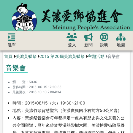
選單
登入
新聞
說明
地圖
首頁
美濃黃蝶祭
2015 第20屆美濃黃蝶祭
主題活動
音樂會
音樂會
瀏 覽
5036
發佈時間
2015-06-15 17:20:35
最後更改
2016-10-10 21:04:34
時間：2015/08/15（六）19:30~21:00
地點：美濃竹頭背慈聖宮（美濃廣興國小右前方50公尺處）
內容：黃蝶祭音樂會每年都擇定一處具有歷史與文化意義的公
共空間舉辦，歷年來曾於雙溪熱帶樹木園、美濃博愛街陳屋夥
房、九芎林吳家夥房、美濃東門樓；曾經邀請的樂手包含：林