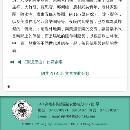
生祥、大竹研、羅思蓉、邱俐綾、農村武裝青年、老林家樂
團、陳永淘、廣東五條人樂團、Misa（溫伊嫦）、達卡鬧等，
以及美濃在地的八音樂團等等。夜晚的音樂會，已然成為黃蝶
祭的「傳統」；透過外地樂手與美濃音樂的交流，讓音樂不只
是時間上的停留，而是場域的延伸與延長，以客語歌曲將老、
中、青、兒童等不同世代連結在一起，兼具傳承與創新的意
義。
《重返里山》社區劇場
總共
4 / 4
筆 文章在此分類
843 高雄市美濃區福安里福安街12號
電 話
07-6810371、6810467
傳 真
07-6810201
E-mail
mpa19940410@gmail.com
® 2012-2022 Kang Tay Development CO.,LTD.All Rights Reserved