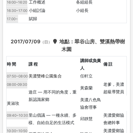
工作概述
各組組長
16:00~16:20
小組討論
小組長
16:30~17:00
賦歸
17.00~
2017/07/09
地點：翠谷山房、雙溪熱帶樹
（日）
木園
講師或負責
時 間
課 程
備 註
人
美濃雙峰公園集合
任軒立
07:50~08:00
老爹，美濃
08:00-09:30
黃森蘭
超級導覽員
遊庄 — 用不同的角度，重
新認識家鄉
美濃八色鳥
黃淑玫
協會理事
里山倡議 — 一種永續、多
美濃愛鄉協
09:40~10:30
邱靜慧
樣、自給自足的生活模式
會總幹事
美濃愛鄉協
10:30~10:50