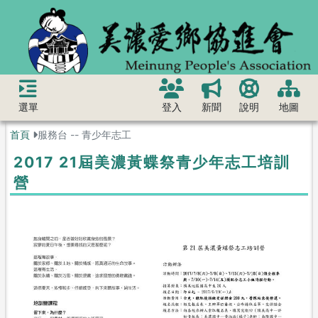
選單
登入
新聞
說明
地圖
首頁
服務台 -- 青少年志工
2017 21屆美濃黃蝶祭青少年志工培訓
營