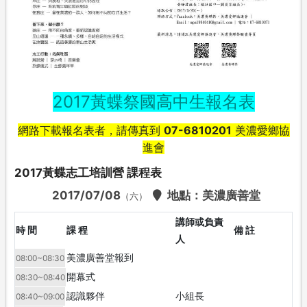
2017黃蝶祭國高中生報名表
網路下載報名表者，請傳真到
07-6810201
美濃愛鄉協
進會
2017黃蝶志工培訓營 課程表
2017/07/08
地點：美濃廣善堂
（六）
講師或負責
時 間
課 程
備 註
人
美濃廣善堂報到
08:00~08:30
開幕式
08:30~08:40
認識夥伴
小組長
08:40~09:00