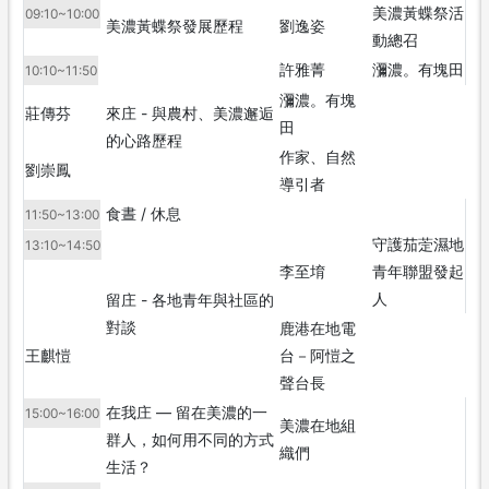
美濃黃蝶祭活
09:10~10:00
美濃黃蝶祭發展歷程
劉逸姿
動總召
許雅菁
瀰濃。有塊田
10:10~11:50
瀰濃。有塊
莊傳芬
來庄 - 與農村、美濃邂逅
田
的心路歷程
作家、自然
劉崇鳳
導引者
食晝 / 休息
11:50~13:00
守護茄萣濕地
13:10~14:50
李至堉
青年聯盟發起
人
留庄 - 各地青年與社區的
對談
鹿港在地電
王麒愷
台－阿愷之
聲台長
在我庄 — 留在美濃的一
15:00~16:00
美濃在地組
群人，如何用不同的方式
織們
生活？