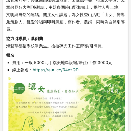
章散見各大副刊/雜誌，主題多圍繞山野和鄉土，探討人與土地、
文明與自然的連結。關注女性議題，為女性登山活動「山女」嚮導
兼策劃人。鍾愛吟唱與即興舞蹈，寫作者、農婦、同時為自然引導
員。
協力引導員
葉俐蘭
海聲華德福學校畢業生。撿拾碎光工作室嚮導/引導員。
報名
費用
一般 5000元｜旗美地區設籍/居住/工作 3000元
線上報名
https://reurl.cc/R4xzQD