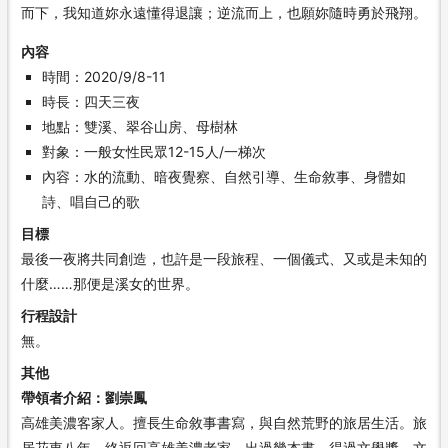
而下，我知道妳永遠懂得退讓；逆流而上，也願妳隨時勇於飛翔。
內容
時間
2020/9/8-11
時長
四天三夜
地點
雙溪、翠谷山房、母樹林
對象
一般女性民眾12-15人/一梯次
內容
水的流動、暗夜覺察、自然引導、生命敘事、身體如
詩、唱自己的歌
目標
最後一夜將共同創造，也許是一段旅程、一個儀式、又或是未知的
什麼……那便是溪女的世界。
行程設計
無。
其他
帶領者介紹
劉崇鳳
高雄美濃客家人。擅長生命敘事書寫，與自然荒野的旅居生活。旅
居花東八年，終返回高雄美濃老家。出過幾本書、得過文學獎、文