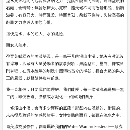
流水於天地間的包容與含納之力，是陰性能量的展現。遇到堅硬的
石頭，會轉彎；無論溪床大小寬窄，隨天候不同而改變形態，涓滴
滋養，有容乃大。時而溫柔、時而暴烈，乘載不住時，失控高漲的
翻騰之力也叫人膽顫心驚。
這便是水。水的迷人、水的危險。
而女人如水。
孕育黃蝶翠谷的美濃雙溪，是一條平凡的淺山小溪，她沒有激流沒
有瀑布，卻藏有大量勞動者的故事與歌，無論忍抑、壓制、抑或奮
鬥爭取，在流水經年的刷洗中翻轉出當今的翠谷，疊合天然的與人
工的風景，默聲陪伴農村前進。
我一直相信，只要我們能理解、我們能愛，每一條溪流都是獨一無
二的，即便改道、淤積或水泥化──如同我們自身。
一條淺山小溪，會有多少渾厚的底蘊？那些內在湧動的、衝撞的、
未來得及疏通的情感與故事，女性集體的面容，都藏在流水之中。
邀美濃雙溪作伴，創造屬於我們的Water Woman Festival──順流