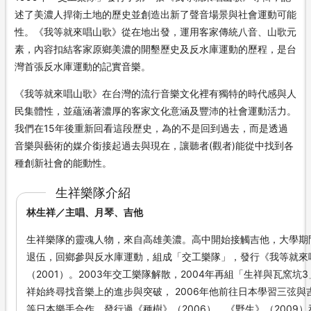
述了美濃人捍衛土地的歷史並創造出新了聲音場景與社會運動可能
性。《我等就來唱山歌》從在地出發，運用客家傳統八音、山歌元
素，內容扣結客家原鄉美濃的開墾歷史及反水庫運動的歷程，是台
灣首張反水庫運動的記實音樂。
《我等就來唱山歌》在台灣的流行音樂文化裡有獨特的時代感與人
民集體性，並蘊涵著濃厚的客家文化意涵及豐沛的社會運動活力。
我們在15年後重新回看這段歷史，為的不是回到過去，而是透過
音樂與藝術的媒介銜接起過去與現在，讓聽者(觀者)能從中找到各
種創新社會的能動性。
生祥樂隊介紹
林生祥／主唱、月琴、吉他
生祥樂隊的靈魂人物，來自高雄美濃。高中開始接觸吉他，大學期間
退伍，回鄉參與反水庫運動，組成「交工樂隊」，發行《我等就來唱
（2001）。2003年交工樂隊解散，2004年再組「生祥與瓦窯坑
祥始終尋找音樂上的進步與突破， 2006年他前往日本學習三弦
等日本樂手合作，發行過《種樹》（2006）、《野生》（2009）和