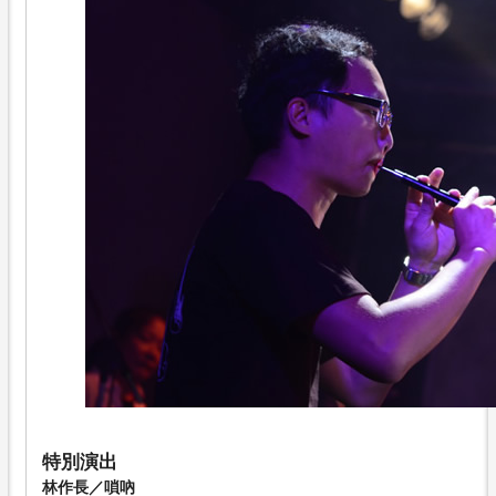
特別演出
林作長／嗩吶