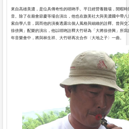
來自高雄美濃，是位具傳奇性的嗩吶手。平日經營養雞場，閒暇時
音。除了在廟會節慶等場合演出，他也在旗美社大與美濃國中帶八
索自學八音，因而他的演奏透露出個人風格與細緻的詮釋。曾與交
徐傍興」配樂的演出，他以嗩吶詮釋大竹研為「大將徐傍興」所寫
年音樂會中，將與林生祥、大竹研再次合作〈大地之子〉一曲。