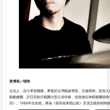
黃博裕／嗩吶
台北人，自小學習國樂，畢業於台灣戲曲學院，主修嗩吶，曾加入
戲劇總團、許亞芬歌仔戲團大型公演伴奏，也曾擔任神棍樂團嗩吶手
宗》。1988年生的他，將為《我等就來唱山歌》呈演怎樣的嗩吶