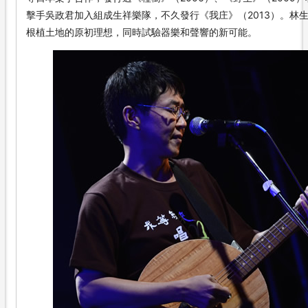
擊手吳政君加入組成生祥樂隊，不久發行《我庄》（2013）。林
根植土地的原初理想，同時試驗器樂和聲響的新可能。