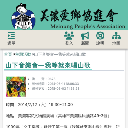
選單
登入
新聞
說明
地圖
首頁
主題活動
山下音樂會—我等就來唱山歌
山下音樂會—我等就來唱山歌
瀏 覽
9673
發佈時間
2014-06-11 18:06:33
最後更改
2018-05-03 11:36:23
時間：2014/7/12（六）19:30~21:00
地點：美濃客家文物館廣場（高雄市美濃區民族路49-3號）
1999年「交工樂隊」發行了第一張《我等就來唱山歌》專輯，記