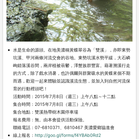
水是生命的源頭。在地美濃稱黃蝶翠谷為「雙溪」，亦即東勢
坑溪、甲河兩條河流交會的谷地。東勢坑溪水勢平緩，大石嶙
峋錯落溪谷間，兩岸植被蓊鬱，澤蟹族群豐富。藉著溯溪行走
的方式，除了戲水消暑，也許偶爾與群聚吸水的黃蝶來個不期
而遇，歡迎一起來體驗並認識溪流生態，並加入到自然河流保
育的行動裡頭吧！
活動時間：2015年7月8日（週三）上午八點～十二點
集合時間：2015年7月8日（週三）上午八點
集合地點：雙溪熱帶樹木園停車場
報名費用：無。由本會提供活動保險。
聯絡電話：07-6810371、6810467 美濃愛鄉協進會
線上報名：
http://goo.gl/forms/f4YBAb0Rd2