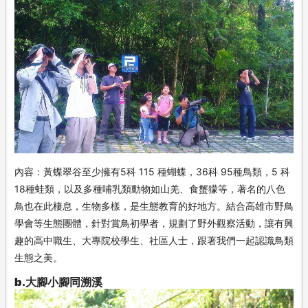
內容：黃蝶翠谷至少擁有5科 115 種蝴蝶，36科 95種鳥類，5 科
18種蛙類，以及多種哺乳類動物如山羌、食蟹獴等，著名的八色
鳥也在此棲息，生物多樣，是生態教育的好地方。結合高雄市野鳥
學會等生態團體，針對賞鳥初學者，規劃了野外觀察活動，讓有興
趣的高中職生、大專院校學生、社區人士，跟著我們一起認識鳥類
生態之美。
b.大腳小腳同溯溪