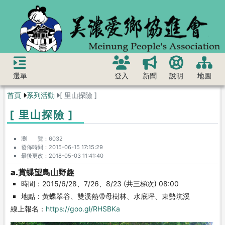
選單
登入
新聞
說明
地圖
首頁
系列活動
[ 里山探險 ]
[ 里山探險 ]
瀏 覽
6032
發佈時間
2015-06-15 17:15:29
最後更改
2018-05-03 11:41:40
a.賞蝶望鳥山野趣
時間：2015/6/28、7/26、8/23 (共三梯次) 08:00
地點：黃蝶翠谷、雙溪熱帶母樹林、水底坪、東勢坑溪
線上報名：
https://goo.gl/RHSBKa