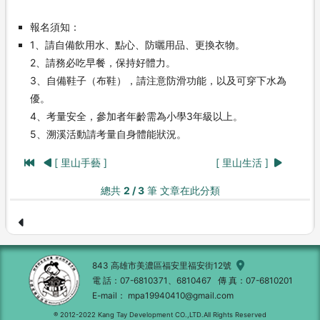
報名須知：
1、請自備飲用水、點心、防曬用品、更換衣物。
2、請務必吃早餐，保持好體力。
3、自備鞋子（布鞋），請注意防滑功能，以及可穿下水為
優。
4、考量安全，參加者年齡需為小學3年級以上。
5、溯溪活動請考量自身體能狀況。
[ 里山手藝 ]
[ 里山生活 ]
總共
2 / 3
筆 文章在此分類
843 高雄市美濃區福安里福安街12號
電 話
07-6810371、6810467
傳 真
07-6810201
E-mail
mpa19940410@gmail.com
® 2012-2022 Kang Tay Development CO.,LTD.All Rights Reserved