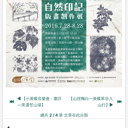
【小黃蝶音樂會：圍庄
【山徑獨白—黃蝶翠谷入
—美濃笠山場】
山行】
總共
2 / 4
筆 文章在此分類