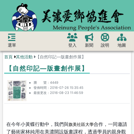
選單
登入
新聞
說明
地圖
首頁
其他活動
【自然印記—版畫創作展】
【自然印記—版畫創作展】
瀏 覽
4449
發佈時間
2016-07-26 15:35:45
最後更改
2016-08-23 11:46:59
在今年小黃蝶行動中，我們與
合作，一同邀請
旗美社區大學
了藝術家林純用在美濃開設版畫課程，透過
學員的親身觀