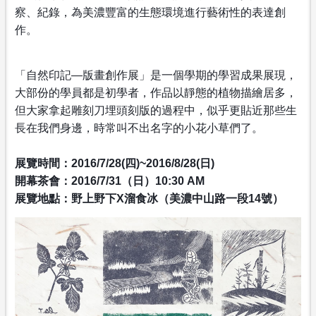
察、紀錄，為美濃豐富的生態環境進行藝術性
的表達創
作。
「自然印記—版畫創作展」是一個學期的學習成果展現，
大
部份的學員都是初學者，作品以靜態的植物描繪居多，
但大
家拿起雕刻刀埋頭刻版的過程中，似乎更貼近那些生
長在我
們身邊，時常叫不出名字的小花小草們了。
展覽時間：2016/7/28(四)~2016/8/28(日)
開幕茶會：2016/7/31（日）10:30 AM
展覽地點：野上野下X溜食冰（美濃中山路一段14號）