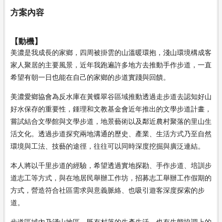
方案內容
【動機】
美濃是我成長的家鄉，四周被掛雲的山溫暖環抱，淺山環境構成客
家人聚居的主要風景，近年我跑遍許多地方去推動手作步道，一直
希望有朝一日也能在自己的家鄉的步道實踐與回饋。
美濃愛鄉協會為反水庫在黃蝶翠谷區域推動透過走步道去認知好山
好水保存的重要性，鍾理和文教基金會近年推出的文學步道計畫，
嘗試結合文學館與文學步道，地景藝術以及鄰近農村聚落的里山生
活文化。透過步道探究兩地溝通的歷史、產業、生活方式乃至自然
環境與工法、技藝的途徑，往往可以同時深度挖掘與廣泛連結。
本人將以千里步道的經驗，希望透過實地探勘、手作步道、培訓步
道志工等方式，與在地居民舉辦工作坊，招募志工舉辦工作假期的
方式，營造符合社區需求與意義脈絡、也吸引遊客深度探索的步
道。
步道區域內乃淺山地區，既有村落的生產生活，也有生態協調上的