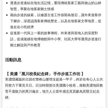
透過步道連結在地生活記憶，重現傳統客家工藝與做山的山林
智慧，寧聚在地客家鄉土情感
藉由步道的線索，以修護古道工作假期為號召，讓外來遊客停
下腳步，深度認識客家傳統歷史，以及在地客家文學地景，促
進在在小民經濟
促進新一代與上一輩的故事傳程、外來者與當地人的深度對
話，促成後續在地博物館與中小學、社區大學等運用步道進行
鄉土解說與戶外教育
活動訊息
【 美濃「黑川校長紀念碑」 手作步道工作坊 】
美濃隱藏版的古蹟在雙峰山腰埋沒超過一甲子，終於在有心人士共
同努力下重見天日。日治時期曾任美濃國小校長，推動美濃地區教
育不遺餘力的黑川龜吉，地方人士當年感念其貢獻為其豎立紀念
碑。