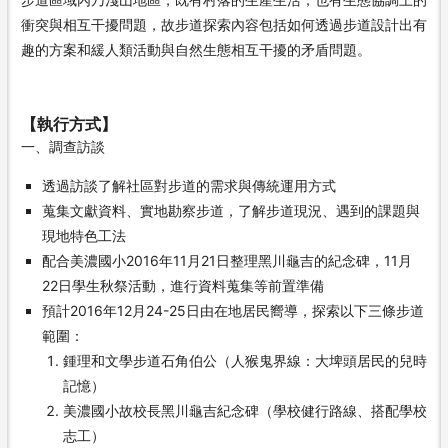
衝突與相互干擾問題，故步道探索內容包括如何透過步道設計出有
趣的方案和緩人類活動與自然生態相互干擾的矛盾問題。
【執行方式】
一、調查訪談
透過訪談了解社區對步道的需求與傳統運用方式
蒐集文獻資料、實地勘察步道，了解步道現況、遇到的課題與
現地特色工法
配合美濃國小2016年11月21日整理黑川龜吉的紀念碑，11月
22日學生秋祭活動，進行資料蒐集等前置準備
預計2016年12月24-25日由在地居民嚮導，探索以下三條步道
範圍：
鍾理和文學步道石角伯公（人猴鬼界線：大埤頭居民的兒時
記憶）
美濃國小故校長黑川龜吉紀念碑（學校健行路線、搭配學校
志工）