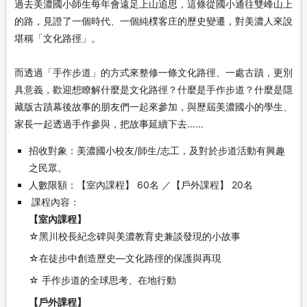
過去美濃國小師生每年會遠足上山追思，這條從國小通往雙峰山上
的路，見證了一個時代、一個純樸客庄的歷史變遷，對美濃人來說
堪稱「文化路徑」。
而透過「手作步道」的方式來整修一條文化路徑、一處古蹟，更別
具意義，歡迎想瞭解什麼是文化路徑？什麼是手作步道？什麼是隱
藏版古蹟幕後故事的朋友們一起來參加，與歷屆美濃國小的學生、
家長一起透過手作參與，把故事延續下去……
招收對象：美濃國小校友/師生/志工，及對於步道活動有興趣
之民眾。
人數限額：【室內課程】 60名 ／【戶外課程】 20名
課程內容：
【室內課程】
☆黑川校長紀念碑與美濃教育史兼談發現的小故事
☆在徒步中創造歷史—文化路徑的保護與再現
☆ 手作步道的全球思考、在地行動
【戶外課程】