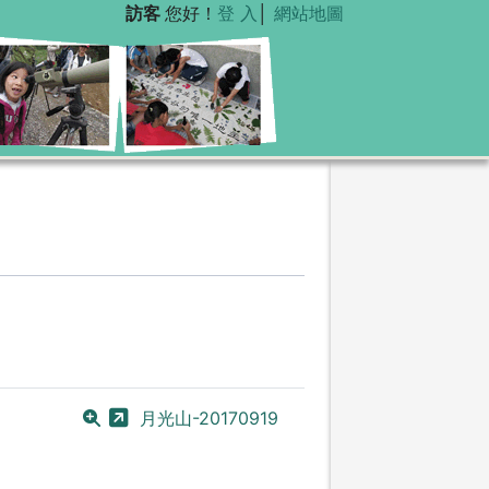
訪客
您好！
登 入
│
網站地圖
月光山-20170919