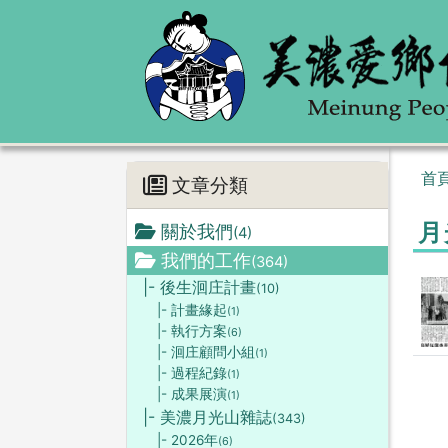
首
文章分類
月
關於我們
(4)
我們的工作
(364)
|- 後生洄庄計畫
(10)
|- 計畫緣起
(1)
|- 執行方案
(6)
|- 洄庄顧問小組
(1)
|- 過程紀錄
(1)
|- 成果展演
(1)
|- 美濃月光山雜誌
(343)
|- 2026年
(6)