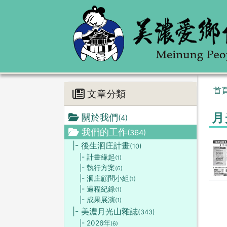
首
文章分類
月
關於我們
(4)
我們的工作
(364)
|- 後生洄庄計畫
(10)
|- 計畫緣起
(1)
|- 執行方案
(6)
|- 洄庄顧問小組
(1)
|- 過程紀錄
(1)
|- 成果展演
(1)
|- 美濃月光山雜誌
(343)
|- 2026年
(6)