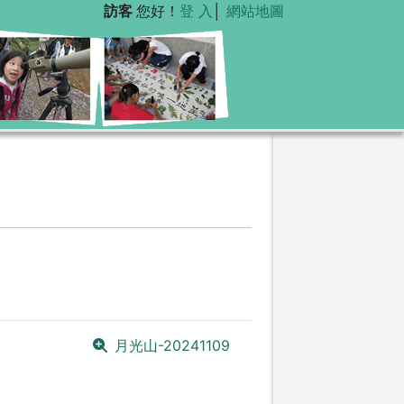
訪客
您好！
登 入
│
網站地圖
月光山-20241109