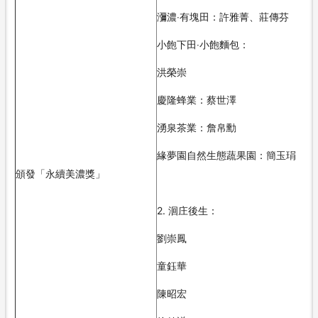
瀰濃‧有塊田：許雅菁、莊傳芬
小飽下田‧小飽麵包：
洪榮崇
慶隆蜂業：蔡世澤
湧泉茶業：詹帛勳
緣夢園自然生態蔬果園：簡玉琄
頒發「永續美濃獎」
2. 洄庄後生：
劉崇鳳
童鈺華
陳昭宏