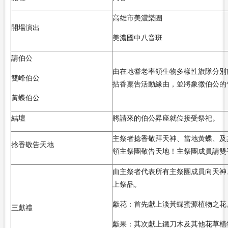
高雄市美濃樂團
開場演出
美濃國中八音班
請伯公
由在地耆老率領生物多樣性旗隊分別
雙峰伯公
拈香稟告活動緣由，並將象徵伯公的
黃蝶伯公
結壇
將請來的伯公昇座就位接受祭祀。
主祭者捻香敬拜天神、當地黃蝶、及
捻香敬告天地
領主祭團敬告天地！主祭團成員請雙
由主祭者代表所有主祭團成員向天神
上祭品。
獻花：首先獻上淡黃蝶蜜源植物之花
三獻禮
獻果：其次獻上鐵刀木及其他花草植