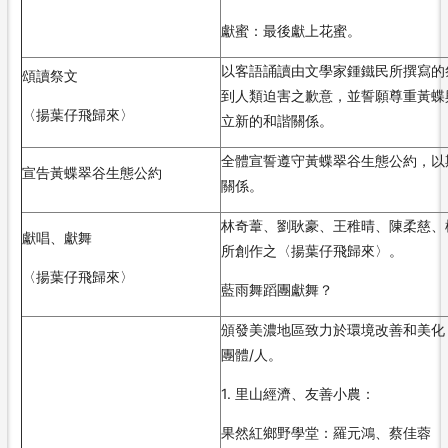
獻蜜：最後獻上花蜜。
以客語誦讀由文學家鍾鐵民所撰寫的
頌讀祭文
到人類迫害之歉意，並誓願尊重黃蝶
〈揚葉仔飛歸來〉
立新的和諧關係。
全體宣誓遵守黃蝶翠谷生態公約，以
宣告黃蝶翠谷生態公約
關係。
林奇葦、劉耿豪、王稚晴、陳柔慈、
獻唱、獻舞
所創作之〈揚葉仔飛歸來〉。
〈揚葉仔飛歸來〉
藍雨舞蹈團獻舞？
頒發美濃地區致力於環境改善和美化
團體/人。
1. 里山經濟、友善小農：
果然紅鄉野學堂：羅元鴻、蔡佳蓉