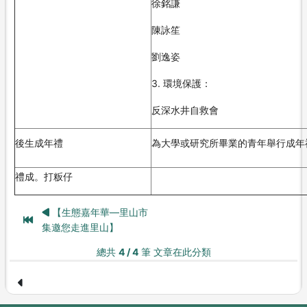
徐銘謙
陳詠笙
劉逸姿
3. 環境保護：
反深水井自救會
後生成年禮
為大學或研究所畢業的青年舉行成年
禮成。打粄仔
【生態嘉年華—里山市
集邀您走進里山】
總共
4 / 4
筆 文章在此分類