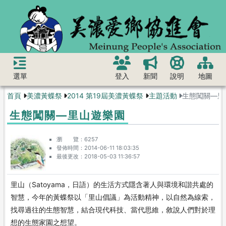
選單
登入
新聞
說明
地圖
首頁
美濃黃蝶祭
2014 第19屆美濃黃蝶祭
主題活動
生態闖關—里
生態闖關—里山遊樂園
瀏 覽
6257
發佈時間
2014-06-11 18:03:35
最後更改
2018-05-03 11:36:57
里山（Satoyama，日語）的生活方式隱含著人與環境和諧共處的
智慧，今年的黃蝶祭以「里山倡議」為活動精神，以自然為線索，
找尋過往的生態智慧，結合現代科技、當代思維，敘說人們對於理
想的生態家園之想望。