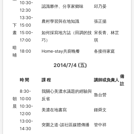
10:30-
認識夥伴、分享家鄉味
邱乃晏
12:30
13:30-
農村學習與在地知識
張正揚
下
15:00
晝
15:00-
如何採寫地方誌（田調的技
宋長青、林芷
17:00
巧）
琪
暗
18:00
Home-stay共廚晚餐
各接待家庭
晡
2014/7/4 (五)
備
時 間
課 程
講師或負責人
註
8:30-
我關心美濃水議題的經驗與
魯台營
朝
10:00
反省
晨
10:30-
美濃在地書寫
鍾舜文
12:00
13:00-
突圍之道-談社區媒體傳播
管中祥
14:30