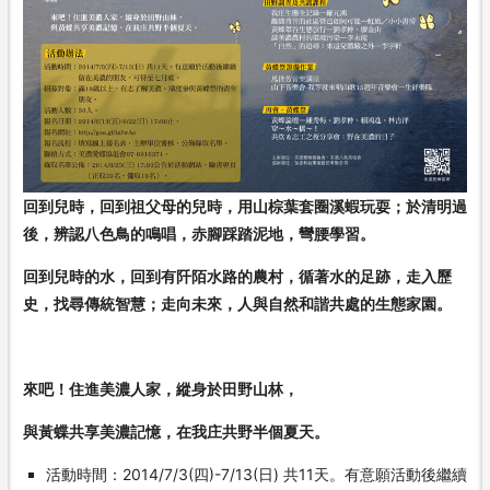
回到兒時，回到祖父母的兒時，用山棕葉套圈溪蝦玩耍；於清明過
後，辨認八色鳥的鳴唱，赤腳踩踏泥地，彎腰學習。
回到兒時的水，回到有阡陌水路的農村，循著水的足跡，走入歷
史，找尋傳統智慧；走向未來，人與自然和諧共處的生態家園。
來吧！住進美濃人家，縱身於田野山林，
與黃蝶共享美濃記憶，在我庄共野半個夏天。
活動時間：2014/7/3(四)-7/13(日) 共11天。有意願活動後繼續