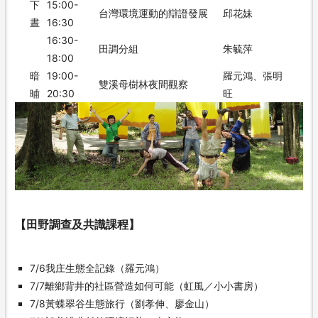
下
15:00-
台灣環境運動的辯證發展
邱花妹
晝
16:30
16:30-
田調分組
朱毓萍
18:00
暗
19:00-
羅元鴻、張明
雙溪母樹林夜間觀察
晡
20:30
旺
【田野調查及共識課程】
7/6我庄生態全記錄（羅元鴻）
7/7離鄉背井的社區營造如何可能（虹風／小小書房）
7/8黃蝶翠谷生態旅行（劉孝伸、廖金山）