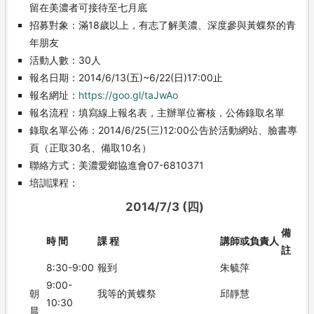
留在美濃者可接待至七月底
招募對象：滿18歲以上，有志了解美濃、深度參與黃蝶祭的青
年朋友
活動人數：30人
報名日期：2014/6/13(五)~6/22(日)17:00止
報名網址：
https://goo.gl/taJwAo
報名流程：填寫線上報名表，主辦單位審核，公佈錄取名單
錄取名單公佈：2014/6/25(三)12:00公告於活動網站、臉書專
頁（正取30名、備取10名）
聯絡方式：美濃愛鄉協進會07-6810371
培訓課程：
2014/7/3 (四)
備
時 間
課 程
講師或負責人
註
8:30-9:00
報到
朱毓萍
9:00-
朝
我等的黃蝶祭
邱靜慧
10:30
晨