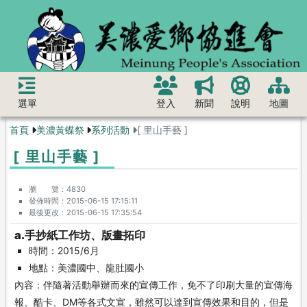
選單
登入
新聞
說明
地圖
首頁
美濃黃蝶祭
系列活動
[ 里山手藝 ]
[ 里山手藝 ]
瀏 覽
4830
發佈時間
2015-06-15 17:15:11
最後更改
2015-06-15 17:35:54
a.手抄紙工作坊、版畫拓印
時間：2015/6月
地點：美濃國中、龍肚國小
內容：伴隨著活動舉辦而來的宣傳工作，免不了印刷大量的宣傳海
報、酷卡、DM等各式文宣，雖然可以達到宣傳效果和目的，但是