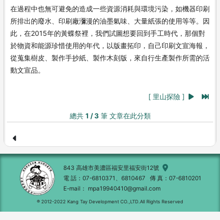
在過程中也無可避免的造成一些資源消耗與環境污染，如機器印刷
所排出的廢水、印刷廠瀰漫的油墨氣味、大量紙張的使用等等。因
此，在2015年的黃蝶祭裡，我們試圖想要回到手工時代，那個對
於物資和能源珍惜使用的年代，以版畫拓印，自己印刷文宣海報，
從蒐集樹皮、製作手抄紙、製作木刻版，來自行生產製作所需的活
動文宣品。
[ 里山探險 ]
總共
1 / 3
筆 文章在此分類
843 高雄市美濃區福安里福安街12號
電 話
07-6810371、6810467
傳 真
07-6810201
E-mail
mpa19940410@gmail.com
® 2012-2022 Kang Tay Development CO.,LTD.All Rights Reserved