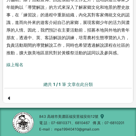
年能夠以「導覽解說」的方式來深入了解家鄉文化和地景的歷史故
事，在「練習說」的過程中重新組織，內化其對客家傳統文化的認
識，進而向外來的遊客介紹自己的家鄉，展現客鄉少年的活力與濃
厚的人情。因此，我們預計在主要活動前，招募本地與外地的青年
朋友，透過中、英、客語解說的訓練，培育農村生態導覽的人力，
負責活動期間的導覽解說工作，同時也希望透過解說課程在社區的
推動，擴大旗美地區居民對於黃蝶祭活動的認同以及參與感。
線上報名
總共
1 / 1
筆 文章在此分類
843 高雄市美濃區福安里福安街12號
電 話
07-6810371、6810467
傳 真
07-6810201
E-mail
mpa19940410@gmail.com