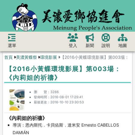
選單
登入
新聞
說明
地圖
首頁
美濃黃蝶祭
環境影展
【2016小黃蝶環境影展】第003場：
【2016小黃蝶環境影展】第003場：
《內莉妲的祈禱》
瀏 覽
3266
發佈時間
2016-08-01 17:29:41
最後更改
2016-10-10 23:30:53
《內莉妲的祈禱》
導演：恩內斯托．卡貝佑斯．達米安 Ernesto CABELLOS
DAMIÁN