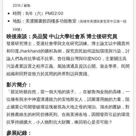
2015 / 祕魯
時間：8/6（六）PM02:00
地點：美濃圖書館四樓多功能教室
（高雄市美濃區泰安里中正路一段
59號）
映後座談：吳品賢 中山大學社會系 博士後研究員
發展研究博士，受過社會學與文化研究訓練。博士論文以中國貴州
和印度Jharkhand的礦村為例，探究庶民如何認知環境與污染，討
論人們為何抗爭或不抗爭。曾任職台灣與印度NGO，主要關注高
污染產業設置之程序正義、風險溝通及資訊公開。遊走學界、民間
組織和田野並致力於其間的跨界對話與實踐。
影片簡介：
「親近聆聽自然，當一個大地的孩子。」在祕魯淘金熱的高峰，一
位擁有與水中神靈溝通能力的安地斯女人，試圖運用她的力量，阻
止礦業公司開發破壞這塊被視為大地之母的湖泊。湖水的匱缺，對
於務農維生的村民彷彿死刑。在南美洲各地，因開發而引起的環境
抗爭持續擴大，小人物對抗大財團，喚回初心是否可能？
參展紀錄：