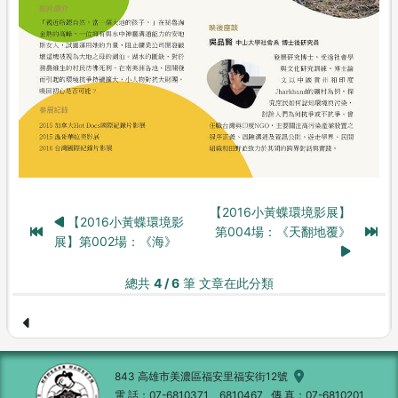
【2016小黃蝶環境影展】
【2016小黃蝶環境影
第004場：《天翻地覆》
展】第002場：《海》
總共
4 / 6
筆 文章在此分類
843 高雄市美濃區福安里福安街12號
電 話
07-6810371、6810467
傳 真
07-6810201