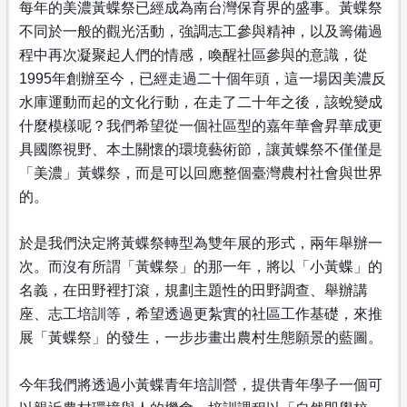
每年的美濃黃蝶祭已經成為南台灣保育界的盛事。黃蝶祭
不
同於一般的觀光活動，強調志工參與精神，以及籌備過
程中
再次凝聚起人們的情感，喚醒社區參與的意識，從
1995
年創辦至今，已經走過二十個年頭，這一場因美濃反
水庫運
動而起的文化行動，在走了二十年之後，該蛻變成
什麼模樣
呢？我們希望從一個社區型的嘉年華會昇華成更
具國際視野
、本土關懷的環境藝術節，讓黃蝶祭不僅僅是
「美濃」黃蝶
祭，而是可以回應整個臺灣農村社會與世界
的。
於是我們決定將黃蝶祭轉型為雙年展的形式，兩年舉辦一
次
。而沒有所謂「黃蝶祭」的那一年，將以「小黃蝶」的
名義
，在田野裡打滾，規劃主題性的田野調查、舉辦講
座、志工
培訓等，希望透過更紮實的社區工作基礎，來推
展「黃蝶祭
」的發生，一步步畫出農村生態願景的藍圖。
今年我們將透過小黃蝶青年培訓營，提供青年學子一個可