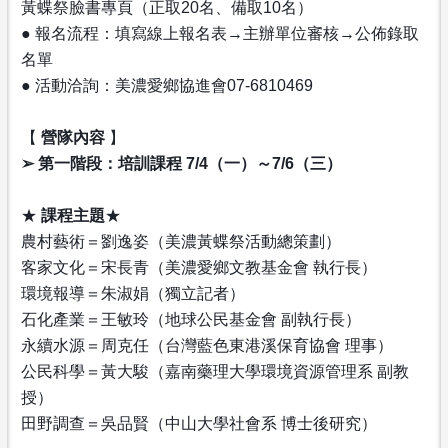
黃蝶祭臉書專頁（正取20名、備取10名）
● 報名流程：填寫線上報名表→主辦單位審核→公佈錄取
名單
● 活動洽詢：美濃愛鄉協進會07-6810469
【
營隊內容
】
➢ 第一階段：培訓課程 7/4（一）～7/6（三）
★
課程主題
★
農村藝術＝劉逸姿（美濃黃蝶祭活動總策劃）
客家文化＝宋長青（美濃愛鄉文教基金會 執行長）
環境報導＝朱淑娟（獨立記者）
石化產業＝王敏玲（地球公民基金會 副執行長）
永續水源＝周克任（台灣藍色東港溪保育協會 理事）
公民科學＝黃大駿（嘉南藥理大學環境資源管理系 副教
授）
田野調查＝吳品賢（中山大學社會系 博士後研究）