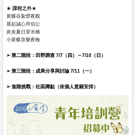
★
課程之外
★
黃蝶谷紮營夜觀
晨起誠心拜伯公
炎炎夏日穿水橋
小黃蝶音樂夜晚
➢ 第二階段：田野調查 7/7（四）～7/10（日）
➢ 第三階段：成果分享與討論 7/11（一）
➢ 進階挑戰：社區蹲點（依個人意願安排）