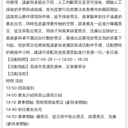
作辦理，讓參與者親自下田，人工判斷黑豆是否可採收、體驗人工
採收的辛勞與成就感。首先從實行自然農法友善農作的園區開始，
認識里山農作環境與作物，徒手採收黑豆。接著驅車前往不遠處的
農友自宅，同時也是處理農作物的空間，跟著農友一起進行曝曬黑
豆、從豆莢取出黑豆、用篩子與風車篩選黑豆、洗滌以去除砂土，
最後參與者可嘗試自行翻炒黑豆，最後以品嘗現炒黑豆泡的茶畫下
句點。現炒黑豆也將裝瓶讓參加者攜回當成活動伴手禮。活動歷時
約兩個半小時，建議可搭配其他美濃景點進行美濃一日／多日遊。
【活動時間】2017-05-29 (一) 14:00 ~ 16:30
【活動地點】高雄市美濃區廣林，近黃蝶翠谷
【活動流程】
時間 流程
13:50 田區報到
14:00 農友介紹與里山環境介紹
14:10 農事體驗: 黑唷黑唷拔黑豆 (參與者體驗)
14:40 前往農友自宅
14:50 農事體驗: 曬黑豆、從豆莢中取出黑豆、篩選黑豆、洗滌
(參與者體驗)