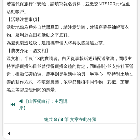
若需代保旅行平安險，請填寫報名資料，並繳交NT$100元/位至
活動帳戶。
【活動注意事項】
活動地點為戶外自然黑豆田，請注意防曬，建議穿著長袖輕薄衣
物、及利於在田裡活動之平底鞋。
為避免製造垃圾，建議攜帶個人杯具以盛裝黑豆茶。
【農友介紹 - 溫文相】
溫文相，半農半X的實踐者。白天從事報紙經銷配送業務，閒暇主
持客語廣播節目並曾獲得廣播金鐘的肯定，同時關心並支持社區營
造，推動低碳旅遊。農事則是生活中的另一半重心，堅持對土地友
善的耕作方式，不噴灑農藥，依季節種植不同作物，彩椒、芝麻、
黑豆等都是他田間的風景。
【山徑獨白行：主題講
座】
總共
8 / 8
筆 文章在此分類