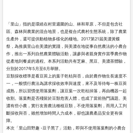
「里山」指的是環繞在村里週圍的山、林和草原，不但是包含社
區、森林與農業的混合地景，也是複合式農村生態系統，除了農業
生產外，還可提供動植物多樣化的棲地。2017第21屆美濃黃蝶
祭，為推廣里山在美濃的實踐，與美濃在地從事自然農法的小農合
作，推出一系列自然農業體驗活動，讓參與者親身實作當季農作物
從產地到餐桌的過程。本系列活動共有芝麻、黑豆、美濃茶體驗，
分別於2017年5月至6月舉辦。
豆類採收標準是看豆莢上的葉子乾枯與否，由於農作物生長速度不
一，一般慣行農法為講求採收效率與速度，來不及等待每一株豆莢
成熟，所以習慣使用落葉劑，讓豆葉一次乾枯掉落，再由機器一起
收割。落葉劑是否殘留於豆類危害人體，也成了當前熱門議題。美
濃有些小農，實行友善農法種植豆類，不使用落葉劑，而用人工判
斷採收與否，雖然增加時間人力成本，卻也讓農產品安全更有保
障。
本次「里山田野趣 -豆子黑了」活動，即與不使用落葉劑的小農合