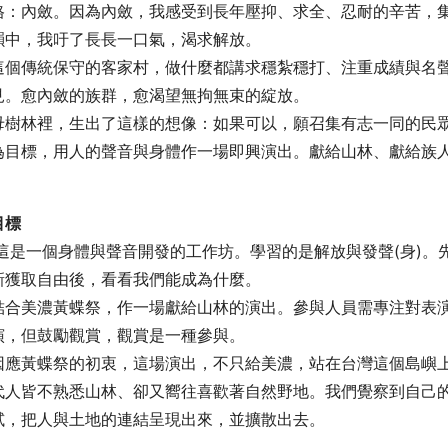
格：內斂。因為內斂，我感受到長年壓抑、求全、忍耐的辛苦，
韻中，我吁了長長一口氣，渴求解放。
這個傳統保守的客家村，做什麼都講求穩紮穩打、注重成績與名
見。愈內斂的族群，愈渴望無拘無束的綻放。
母樹林裡，生出了這樣的想像：如果可以，願召集有志一同的民
為目標，用人的聲音與身體作一場即興演出。獻給山林、獻給族
目標
這是一個身體與聲音開發的工作坊。學習的是解放與發聲(身)。
新獲取自由後，看看我們能成為什麼。
結合美濃黃蝶祭，作一場獻給山林的演出。參與人員需專注對表
演，但鼓勵觀賞，觀賞是一種參與。
因應黃蝶祭的初衷，這場演出，不只給美濃，站在台灣這個島嶼
代人皆不熟悉山林、卻又嚮往喜歡著自然野地。我們覺察到自己
試，把人與土地的連結呈現出來，並擴散出去。