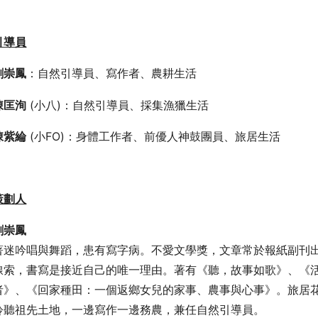
引導員
：自然引導員、寫作者、農耕生活
劉崇鳳
陳匡洵
(小八)：自然引導員、採集漁獵生活
陳紫綸
(小FO)：身體工作者、前優人神鼓團員、旅居生活
策劃人
劉崇鳳
著迷吟唱與舞蹈，患有寫字病。不愛文學獎，文章常於報紙副刊
線索，書寫是接近自己的唯一理由。著有《聽，故事如歌》、《
者》、《回家種田：一個返鄉女兒的家事、農事與心事》。旅居
聆聽祖先土地，一邊寫作一邊務農，兼任自然引導員。