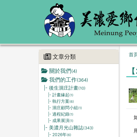
首
文章分類
【
關於我們
(4)
我們的工作
(364)
|- 後生洄庄計畫
(10)
|- 計畫緣起
(1)
|- 執行方案
(6)
|- 洄庄顧問小組
(1)
|- 過程紀錄
(1)
|- 成果展演
(1)
|- 美濃月光山雜誌
(343)
|- 2026年
(6)