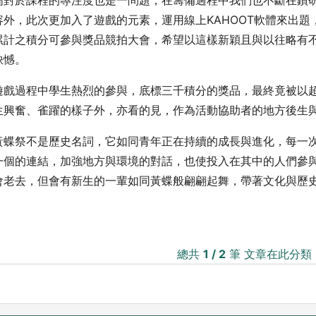
容外，此次更加入了遊戲的元素，運用線上KAHOOT軟體來出
累計之積分可參與獎品競拍大會，希望以這樣新穎且與以往略有
缺憾。
遊戲過程中學生熱烈的參與，底標三千積分的獎品，最終竟被以
生興奮、雀躍的樣子外，亦看的見，作為活動協助者的地方後生
黃蝶祭不是歷史名詞，它如同青年正在持續的成長與進化，每一
一個的連結，加強地方與環境的對話，也使投入在其中的人們參
會老去，但會有新生的一輩如同黃蝶般翩翩起舞，帶著文化與歷
總共
1 / 2
筆 文章在此分類