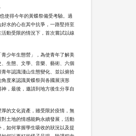
根
展，也使得今年的黃蝶祭備受考驗。過
山好水的心在其中抗爭，一路堅持至
在活動受限的情況下，首次嘗試以線
的「青少年生態營」，為使青年了解美
史、生態、文學、音樂、藝術、六個
領青年認識淺山生態變化、並以俯拾
的角度來認識黃蝶祭與各國展演形
精神，最後，邀請到地方後生分享自
豐厚的文化資產，雖受限於疫情，無
與對土地的情感能夠永續發展，活動
外，如何掌握學生吸收的狀況以及提
研如何以更好的樣子呈現。除課程內