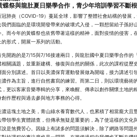
黃蝶祭與龍肚夏日樂學合作，青少年培訓學習不斷
新冠肺炎（COVID-19）蔓延全球，影響了整體社會結構的發
去我們面臨的是環境開發帶來的破壞式入侵，一顆想留給子孫好
今。而今年的黃蝶祭也依舊帶著這樣的精神，面對疫情的侵害，
上的形式，開展一系列的活動。
首先開跑的是7/15與7/16接連兩日，與龍肚國中夏日樂學合作
濃相關議題，並重新建構、修復與自然的關係，此次的課程從歷
層面分別講述。首日以美濃保育運動發展做為開端，接力講述引
美濃作為主旨，進行自然書寫的練習。而第二日，則以環境藝術
式，更以客家音樂專輯的分享，來喚醒、傳承以創作關懷土地的
身創作歷程與過去參與地方事務的心得。
美濃這塊土地之美，青山綠水養育數代人，也累積了相當龐大且
法帶領學生實體踏查，但傳承無疑是重要的，為了使這樣的文化
可說是煞費苦心。因線上有諸多的問題須解決，除了網路等問題
高對於課程的專注度也是一問題，在籌備過程中我們也不斷在鑽