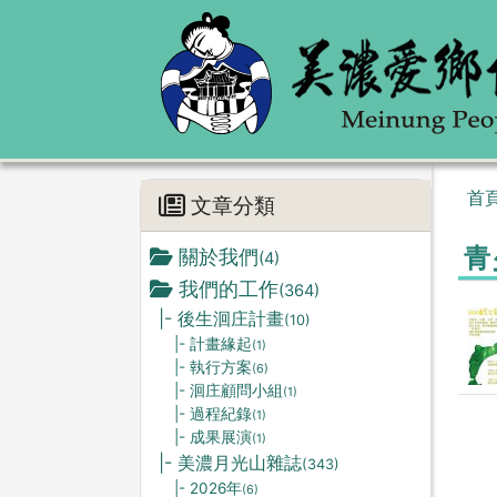
首
文章分類
青
關於我們
(4)
我們的工作
(364)
|- 後生洄庄計畫
(10)
|- 計畫緣起
(1)
|- 執行方案
(6)
|- 洄庄顧問小組
(1)
|- 過程紀錄
(1)
|- 成果展演
(1)
|- 美濃月光山雜誌
(343)
|- 2026年
(6)