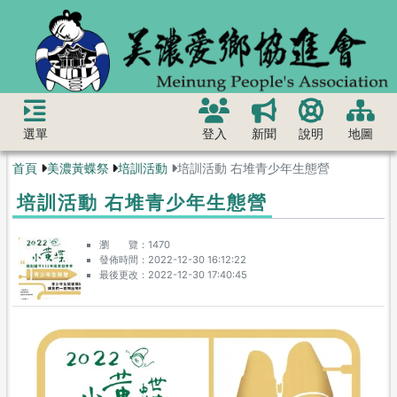
選單
登入
新聞
說明
地圖
首頁
美濃黃蝶祭
培訓活動
培訓活動 右堆青少年生態營
培訓活動 右堆青少年生態營
瀏 覽
1470
發佈時間
2022-12-30 16:12:22
最後更改
2022-12-30 17:40:45