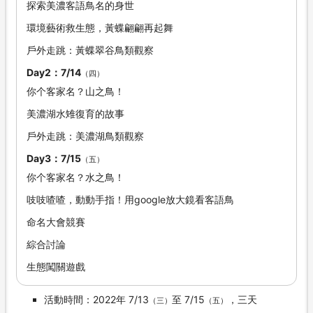
探索美濃客語鳥名的身世
環境藝術救生態，黃蝶翩翩再起舞
戶外走跳：黃蝶翠谷鳥類觀察
Day2：7/14
（四）
你个客家名？山之鳥！
美濃湖水雉復育的故事
戶外走跳：美濃湖鳥類觀察
Day3：7/15
（五）
你个客家名？水之鳥！
吱吱喳喳，動動手指！用google放大鏡看客語鳥
命名大會競賽
綜合討論
生態闖關遊戲
活動時間：2022年 7/13
至 7/15
，三天
（三）
（五）