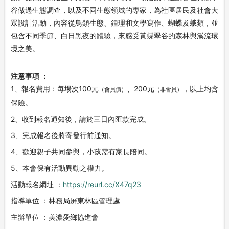
谷做過生態調查，以及不同生態領域的專家，為社區居民及社會大
眾設計活動，內容從鳥類生態、鍾理和文學寫作、蝴蝶及蛾類，並
包含不同季節、白日黑夜的體驗，來感受黃蝶翠谷的森林與溪流環
境之美。
注意事項 ：
1、報名費用：每場次100元
、200元
，以上均含
（會員價）
（非會員）
保險。
2、收到報名通知後，請於三日內匯款完成。
3、完成報名後將寄發行前通知。
4、歡迎親子共同參與，小孩需有家長陪同。
5、本會保有活動異動之權力。
活動報名網址 ：
https://reurl.cc/X47q23
指導單位 ：林務局屏東林區管理處
主辦單位 ：美濃愛鄉協進會