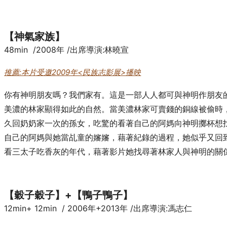
【神氣家族】
48min /2008年 /出席導演:林曉宣
推薦:本片受邀2009年<民族志影展>播映
你有神明朋友嗎？我們家有。這是一部人人都可與神明作朋友
美濃的林家顯得如此的自然。當美濃林家可賣錢的銅線被偷時
久回奶奶家一次的孫女，吃驚的看著自己的阿媽向神明擲杯想
自己的阿媽與她當乩童的嬸嬸，藉著紀錄的過程，她似乎又回
看三太子吃香灰的年代，藉著影片她找尋著林家人與神明的關
【穀子穀子】+【鴨子鴨子】
12min+ 12min / 2006年+2013年 /出席導演:馮志仁