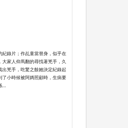
的紀錄片；作乩童當替身，似乎在
，大家人仰馬翻的尋找著兇手，久
找出兇手，吃驚之餘她決定紀錄起
到了小時候被阿媽照顧時，生病要
係…