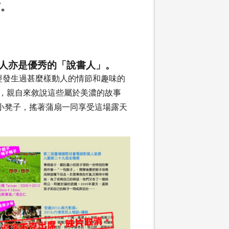
有。
人亦是優秀的「說書人」。
經發生過甚麼樣動人的情節和趣味的
法，親自來敘說這些屬於美濃的故事
小凳子，搖著蒲扇一同享受這場露天