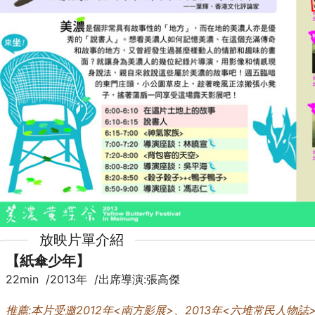
放映片單介紹
【紙傘少年】
22min /2013年 /出席導演:張高傑
推薦:本片受邀2012年<南方影展>、2013年<六堆常民人物誌