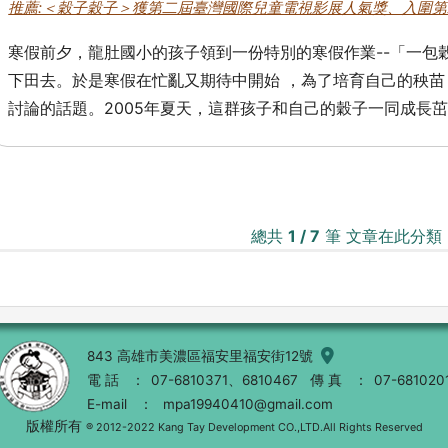
推薦:＜穀子穀子＞獲第二屆臺灣國際兒童電視影展人氣獎、入圍
寒假前夕，龍肚國小的孩子領到一份特別的寒假作業--「一包
下田去。於是寒假在忙亂又期待中開始 ，為了培育自己的秧
討論的話題。2005年夏天，這群孩子和自己的穀子一同成長茁
總共
1 / 7
筆 文章在此分類
843 高雄市美濃區福安里福安街12號
電 話
07-6810371、6810467
傳 真
07-681020
E-mail
mpa19940410@gmail.com
版權所有
® 2012-2022 Kang Tay Development CO.,LTD.All Rights Reserved