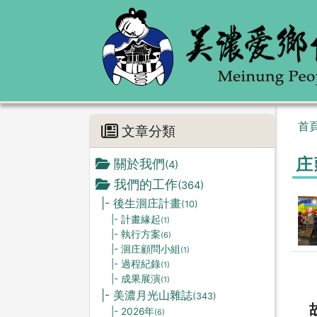
首
文章分類
庄
關於我們
(4)
我們的工作
(364)
|- 後生洄庄計畫
(10)
|- 計畫緣起
(1)
|- 執行方案
(6)
|- 洄庄顧問小組
(1)
|- 過程紀錄
(1)
|- 成果展演
(1)
|- 美濃月光山雜誌
(343)
|- 2026年
(6)