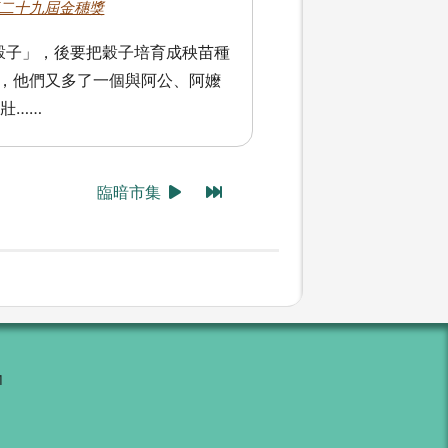
第二十九屆金穗獎
穀子」，後要把穀子培育成秧苗種
苗，他們又多了一個與阿公、阿嬤
壯……
臨暗市集
1