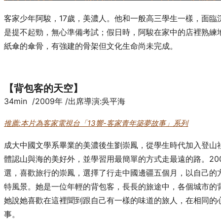
客家少年阿駿，17歲，美濃人。他和一般高三學生一樣，面臨
是提不起勁，無心準備考試；假日時，阿駿在家中的店裡熟練
紙傘的傘骨，有強建的骨架但文化生命尚未完成。
【背包客的天空】
34min /2009年 /出席導演:吳平海
推薦:本片為客家電視台「13響-客家青年築夢故事」系列
成大中國文學系畢業的美濃後生劉崇鳳，從學生時代加入登山
體認山與海的美好外，並學習用最簡單的方式走最遠的路。20
選，喜歡旅行的崇鳳，選擇了行走中國邊疆五個月，以自己的
特風景。她是一位年輕的背包客，長長的旅途中，各個城市的
她說她喜歡在這裡聞到跟自己有一樣的味道的旅人，在相同的
事。