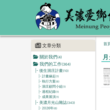
首
文章分類
月
關於我們
(4)
我們的工作
(364)
|- 後生洄庄計畫
(10)
|- 計畫緣起
(1)
|- 執行方案
(6)
|- 洄庄顧問小組
(1)
|- 過程紀錄
(1)
|- 成果展演
(1)
|- 美濃月光山雜誌
(343)
|- 2026年
(6)