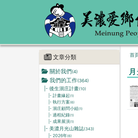
首
文章分類
月
關於我們
(4)
我們的工作
(364)
|- 後生洄庄計畫
(10)
|- 計畫緣起
(1)
|- 執行方案
(6)
|- 洄庄顧問小組
(1)
|- 過程紀錄
(1)
|- 成果展演
(1)
|- 美濃月光山雜誌
(343)
|- 2026年
(6)