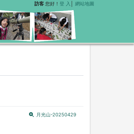
訪客
您好！
登 入
│
網站地圖
月光山-20250429