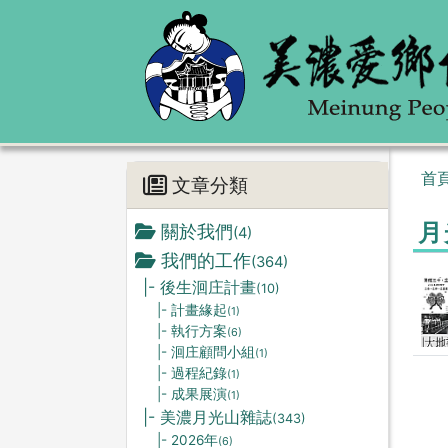
首
文章分類
月
關於我們
(4)
我們的工作
(364)
|- 後生洄庄計畫
(10)
|- 計畫緣起
(1)
|- 執行方案
(6)
|- 洄庄顧問小組
(1)
|- 過程紀錄
(1)
|- 成果展演
(1)
|- 美濃月光山雜誌
(343)
|- 2026年
(6)