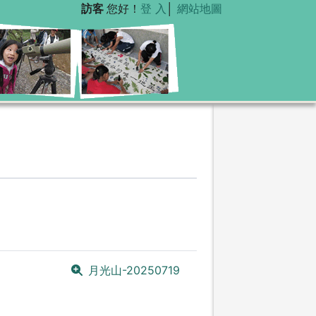
訪客
您好！
登 入
│
網站地圖
月光山-20250719