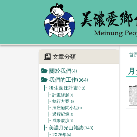
首
文章分類
月
關於我們
(4)
我們的工作
(364)
|- 後生洄庄計畫
(10)
|- 計畫緣起
(1)
|- 執行方案
(6)
|- 洄庄顧問小組
(1)
|- 過程紀錄
(1)
|- 成果展演
(1)
|- 美濃月光山雜誌
(343)
|- 2026年
(6)