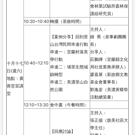
會林業試驗所森林保
護組研究員）
10:20~10:40
轉擺（茶敘時間）
主持人：
【案例分享】回到里
鍾 喬（差事劇團團
山台灣民間串連行動
長）
串連一：宜蘭村落美
分享人：
學行動
莊鵬燁（宜蘭縣文化
10:40~12:10
十月十七
串連二：埔里生態城
局社造業務承辦人）
日(週六)
鎮轉型
廖嘉展（新故鄉文教
地點：廣
串連三：美濃里山自
基金會董事長）
善堂宣講
然公園
劉逸姿（美濃黃蝶祭
堂
活動總策畫）
12:10~13:30
食中晝（午餐時間）
主持人：
張正揚（旗美社區大
學主任）
【回應討論】