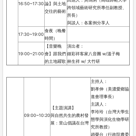
16:50~17:30
論】與土地
跨領域藝術研究所專任副教授、
交往的藝術
所長）
與談人：各案例分享人
食夜（晚餐
17:30~19:00
時間）
【音樂晚
演出者：
19:00~21:00
會】跟我們
鍾彩祥客家八音團 w/溫子梅
的土地糴歌
林生祥 w/ 大竹研
主持人：
劉孝伸（美濃愛鄉協
進會理事長）
主講人：
【主題演講】
李玲玲（台灣大學生
09:00~10:20
與自然共生的農村發
態學與演化生物學研
展：里山倡議在台灣
究所教授）
趙榮台（行政院農委