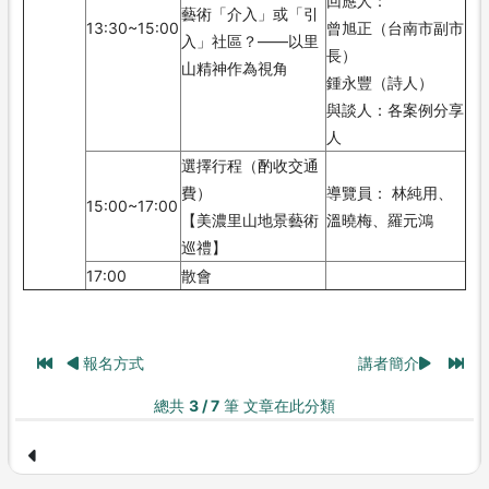
回應人：
藝術「介入」或「引
13:30~15:00
曾旭正（台南市副市
入」社區？——以里
長）
山精神作為視角
鍾永豐（詩人）
與談人：各案例分享
人
選擇行程（酌收交通
費）
導覽員： 林純用、
15:00~17:00
【美濃里山地景藝術
溫曉梅、羅元鴻
巡禮】
17:00
散會
報名方式
講者簡介
總共
3 / 7
筆 文章在此分類