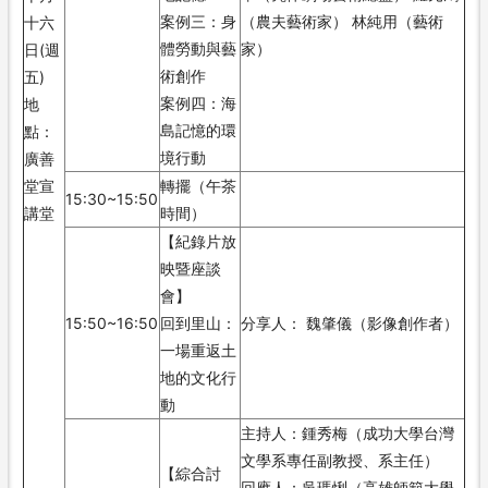
案例三：身
（農夫藝術家） 林純用（藝術
十六
體勞動與藝
家）
日(週
術創作
五)
案例四：海
地
島記憶的環
點：
境行動
廣善
堂宣
轉擺（午茶
15:30~15:50
講堂
時間）
【紀錄片放
映暨座談
會】
15:50~16:50
回到里山：
分享人： 魏肇儀（影像創作者）
一場重返土
地的文化行
動
主持人：鍾秀梅（成功大學台灣
文學系專任副教授、系主任）
【綜合討
回應人：吳瑪悧（高雄師範大學