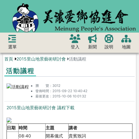
選單
登入
新聞
說明
地圖
首頁
2015里山地景藝術研討會
活動議程
活動議程
瀏 覽
3012
發佈時間
2015-09-22 10:40:42
最後更改
2015-10-06 10:01:32
2015里山地景藝術研討會 議程下載
日期
時間
主題
講者
08:40
開幕儀式
貴賓致詞