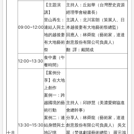
【主題演
主持人：丘如華（台灣歷史資源
講】
經理學會秘書長）
里山再生：
主講人：北川富朗（策展人、日
09:00~12:00
連結人與土
本越後妻有大地藝術祭總監）
地的越後妻
回應人：林舜龍（藝術家，達達
有大地藝術
創意股份有限公司負責人）
祭
翻 譯：戴開成
食中晝（午
12:00~13:30
餐時間）
【案例分
享】在大地
上創作
案例一：跨
越國境的藝
主持人：邱靜慧（美濃愛鄉協進
術行動
會總幹事）
案例二：連
分享人：林舜龍（藝術家，達達
13:30~15:30
結身體與土
創意股份有限公司負責人） 吳文
地記憶
翠（梵体劇場藝術總監） 羅元鴻
十月