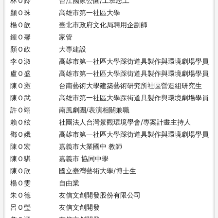
林Ｏ鈴
台江國家公園/工班志工
顏Ｏ珠
高雄市第一社區大學
楊Ｏ歆
臺北市政府文化局聘用企劃師
鍾Ｏ馨
家管
顏Ｏ政
大專建設
李Ｏ淑
高雄市第一社區大學踩街道具製作與環境劇場學員
盧Ｏ盛
高雄市第一社區大學踩街道具製作與環境劇場學員
陳Ｏ憲
台南藝術大學建築藝術研究所社區營造組研究生
陳Ｏ武
高雄市第一社區大學踩街道具製作與環境劇場學員
許Ｏ翊
南風劇團/表演相關兼職
賴Ｏ絃
社團法人台灣景觀環境學會/專案計畫主持人
鄧Ｏ娥
高雄市第一社區大學踩街道具製作與環境劇場學員
陳Ｏ宏
嘉義市大業國中 教師
陳Ｏ騏
嘉義市 協同中學
陳Ｏ欣
國立臺灣藝術大學/博士生
楊Ｏ雯
自由業
朱Ｏ德
友信文創開發股份有限公司
呂Ｏ瑩
友信文創開發