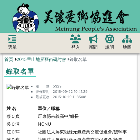
選單
登入
新聞
說明
地圖
首頁
2015里山地景藝術研討會
錄取名單
錄取名單
瀏 覽
5329
發佈時間
2015-09-22 10:41:29
最後更改
2015-10-10 11:35:08
姓 名
單位／職稱
蔡Ｏ貞
屏東縣來義高中/組長
吳Ｏ澤
NCNU
江Ｏ萍
社團法人屏東縣綠元氣產業交流促進會/總幹事
陳Ｏ雀
社團法人屏東縣綠元氣產業交流促進會/幹事