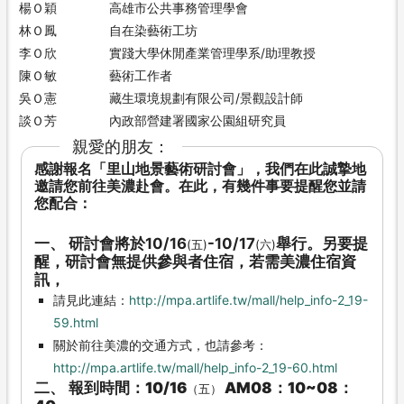
楊Ｏ穎
高雄市公共事務管理學會
林Ｏ鳳
自在染藝術工坊
李Ｏ欣
實踐大學休閒產業管理學系/助理教授
陳Ｏ敏
藝術工作者
吳Ｏ憲
藏生環境規劃有限公司/景觀設計師
談Ｏ芳
內政部營建署國家公園組研究員
親愛的朋友：
感謝報名「里山地景藝術研討會」，我們在此誠摯地
邀請您前往美濃赴會。在此，有幾件事要提醒您並請
您配合：
一、 研討會將於10/16
-10/17
舉行。另要提
(五)
(六)
醒，研討會無提供參與者住宿，若需美濃住宿資
訊，
請見此連結：
http://mpa.artlife.tw/mall/help_info-2_19-
59.html
關於前往美濃的交通方式，也請參考：
http://mpa.artlife.tw/mall/help_info-2_19-60.html
二、 報到時間：
10/16
AM08：10~08：
（五）