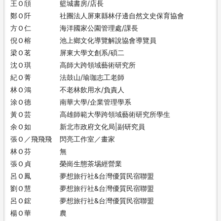
王Ｏ頎
籃城書房/店長
鄭Ｏ阡
社團法人屏東縣林仔邊自然文史保育協會
方Ｏ仁
海洋國家公園管理處/課長
倪Ｏ榕
池上鄉文化導覽解說協會導覽員
梁Ｏ茗
屏東大學文創系/碩二
沈Ｏ琪
高師大跨領域藝術研究所
紀Ｏ菁
法鼓山/瑜珈志工老師
林Ｏ鴻
不老林飲用水/負責人
涂Ｏ德
南華大學/企業管理學系
黃Ｏ芸
高雄師範大學跨領域藝術研究所學生
余Ｏ如
新北市政府文化局|副研究員
張Ｏ／飛飛飛
閃亮工作室／畫家
林Ｏ芬
無
張Ｏ貞
榮崗生態茶埸經營業
呂Ｏ鳳
夢想旅行社&台灣優質民宿聯盟
劉Ｏ慧
夢想旅行社&台灣優質民宿聯盟
呂Ｏ鋐
夢想旅行社&台灣優質民宿聯盟
楊Ｏ華
農