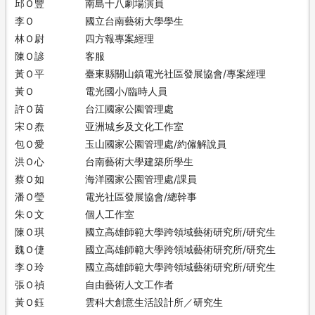
邱Ｏ豐
南島十八劇場演員
李Ｏ
國立台南藝術大學學生
林Ｏ尉
四方報專案經理
陳Ｏ諺
客服
黃Ｏ平
臺東縣關山鎮電光社區發展協會/專案經理
黃Ｏ
電光國小/臨時人員
許Ｏ茵
台江國家公園管理處
宋Ｏ焘
亚洲城乡及文化工作室
包Ｏ愛
玉山國家公園管理處/約僱解說員
洪Ｏ心
台南藝術大學建築所學生
蔡Ｏ如
海洋國家公園管理處/課員
潘Ｏ瑩
電光社區發展協會/總幹事
朱Ｏ文
個人工作室
陳Ｏ琪
國立高雄師範大學跨領域藝術研究所/研究生
魏Ｏ倢
國立高雄師範大學跨領域藝術研究所/研究生
李Ｏ玲
國立高雄師範大學跨領域藝術研究所/研究生
張Ｏ禎
自由藝術人文工作者
黃Ｏ鈺
雲科大創意生活設計所／研究生