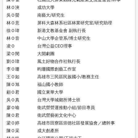
林Ｏ浹
成功大學
吳Ｏ螢
南藝大/研究生
林Ｏ意
屏科大森林系社區林業研究室/研究助理
徐Ｏ瑋
新港文教基金會 副執行長
林Ｏ音
中山大學企管系/博士研究生
凌Ｏ
台灣公益CEO理事
梁Ｏ閔
大開劇團
劉Ｏ瑋
風土好物合作社執行長
李Ｏ珊
昀珊國際創藝工作室
王Ｏ如
高雄市三民區民族國小/教務主任
陳Ｏ旭
福山國小教師
顧Ｏ君
國立東華大學
吳Ｏ真
台灣大學城鄉所博士班
廖Ｏ喻
衛武營營運推動小組/節目專員
陳Ｏ君
衛武營藝術文化中心
梁Ｏ婷
高雄市田寮區崇德社區發展協會／總幹事
陳Ｏ采
成大創產所