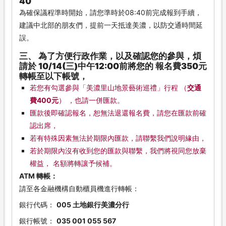
40
為確保議程準時開始，請您準時於08:40前完成報到手續，
建議中北部的朋友們，提前一天抵達美濃，以防交通時間延
誤。
三、 為了方便行政作業，以及確認您的參與，煩
請於
10/14(三)中午12:00前
將您的
報名費350元
轉帳至以下帳號，
若您有勾選參與「美濃里山地景藝術巡禮」行程 （
交通
費400元
） ，也請一併匯款。
匯款後即確認報名，恕無法退還報名費，請您在匯款前確
認出席，
若有特殊因素無法於期限內匯款，請聯繫我們說明緣由，
若於期限內沒有收到您的匯款與聯繫，我們將視同您放棄
權益， 名額將轉讓予候補。
ATM 轉帳：
請至各金融機構自動櫃員機進行轉帳：
銀行代碼：
005 土地銀行美濃分行
銀行帳號：
035 001 055 567