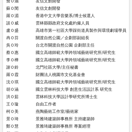
詹Ｏ涵
友信文創開發
蘇Ｏ閔
友信文創開發
羅Ｏ湄
香港中文大學音樂系/博士候選人
談Ｏ威
雲林縣縣政府文化處約僱人員
盧Ｏ盛
高雄市第一社區大學踩街道具製作與環境劇場學員
冉Ｏ芬
關渡自然公園／企劃部副組長
吳Ｏ玲
台北市關渡自然公園 企劃部主任
蔡Ｏ惠
國立高雄師範大學跨領域藝術研究所/研究生
李Ｏ樺
國立高雄師範大學跨領域藝術研究所/研究生
謝Ｏ鈴
北門社區大學/主任秘書
羅Ｏ霞
財團法人桃園市文化基金會
沈Ｏ琪
國立高雄師範大學跨領域藝術研究所/研究生
胡Ｏ涵
國立雲林科技大學 創意生活設計系 研究生
洪Ｏ茹
雲林科技大學設計學研究所博士生
王Ｏ璇
自由工作者
柯Ｏ美
燕陶藝術工作室/藝術家
景Ｏ琦
景雅琦建築師事務所 主持建築師
鄭Ｏ慧
景雅琦建築師事務所 專案經理