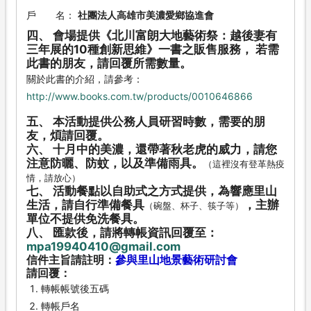
戶 名：
社團法人高雄市美濃愛鄉協進會
四、 會場提供《北川富朗大地藝術祭：越後妻有
三年展的10種創新思維》一書之販售服務， 若需
此書的朋友，請回覆所需數量。
關於此書的介紹，請參考：
http://www.books.com.tw/products/0010646866
五、 本活動提供公務人員研習時數，需要的朋
友，煩請回覆。
六、 十月中的美濃，還帶著秋老虎的威力，請您
注意防曬、防蚊，以及準備雨具。
（這裡沒有登革熱疫
情，請放心）
七、 活動餐點以自助式之方式提供，為響應里山
生活，請自行準備餐具
，主辦
（碗盤、杯子、筷子等）
單位不提供免洗餐具。
八、 匯款後，請將轉帳資訊回覆至：
mpa19940410@gmail.com
信件主旨請註明：
參與里山地景藝術研討會
請回覆：
轉帳帳號後五碼
轉帳戶名