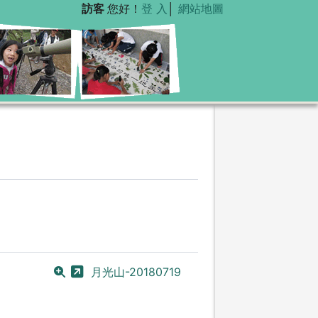
訪客
您好！
登 入
│
網站地圖
月光山-20180719