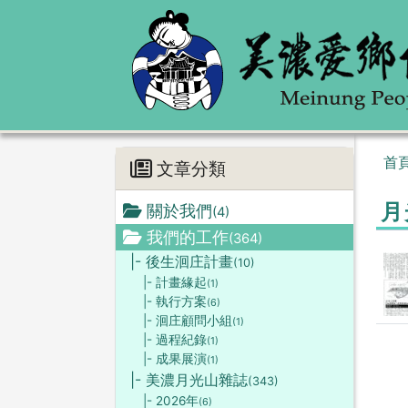
首
文章分類
月
關於我們
(4)
我們的工作
(364)
|- 後生洄庄計畫
(10)
|- 計畫緣起
(1)
|- 執行方案
(6)
|- 洄庄顧問小組
(1)
|- 過程紀錄
(1)
|- 成果展演
(1)
|- 美濃月光山雜誌
(343)
|- 2026年
(6)