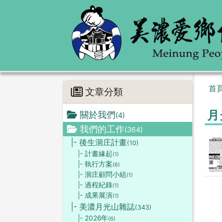
首
文章分類
月
關於我們
(4)
我們的工作
(364)
|- 後生洄庄計畫
(10)
|- 計畫緣起
(1)
|- 執行方案
(6)
|- 洄庄顧問小組
(1)
|- 過程紀錄
(1)
|- 成果展演
(1)
|- 美濃月光山雜誌
(343)
|- 2026年
(6)