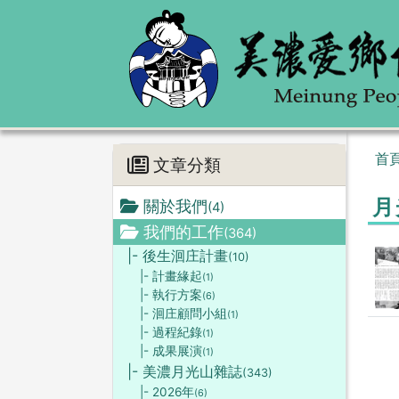
首
文章分類
月
關於我們
(4)
我們的工作
(364)
|- 後生洄庄計畫
(10)
|- 計畫緣起
(1)
|- 執行方案
(6)
|- 洄庄顧問小組
(1)
|- 過程紀錄
(1)
|- 成果展演
(1)
|- 美濃月光山雜誌
(343)
|- 2026年
(6)