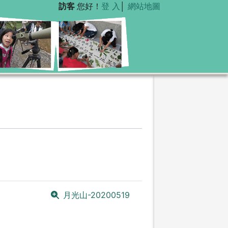
訪客
您好！
登 入
│
網站地圖
月光山-20200519