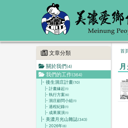
首
文章分類
月
關於我們
(4)
我們的工作
(364)
|- 後生洄庄計畫
(10)
|- 計畫緣起
(1)
|- 執行方案
(6)
|- 洄庄顧問小組
(1)
|- 過程紀錄
(1)
|- 成果展演
(1)
|- 美濃月光山雜誌
(343)
|- 2026年
(6)