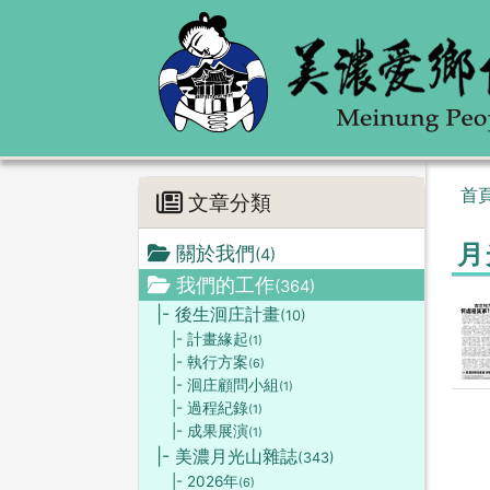
首
文章分類
月
關於我們
(4)
我們的工作
(364)
|- 後生洄庄計畫
(10)
|- 計畫緣起
(1)
|- 執行方案
(6)
|- 洄庄顧問小組
(1)
|- 過程紀錄
(1)
|- 成果展演
(1)
|- 美濃月光山雜誌
(343)
|- 2026年
(6)