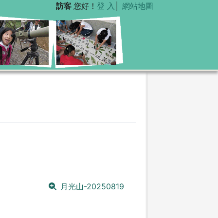
訪客
您好！
登 入
│
網站地圖
月光山-20250819