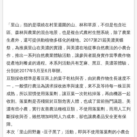
「里山」指的是環繞在村里週圍的山、林和草原，不但是包含社
區、森林與農業的混合地景，也是複合式農村生態系統，除了農業
生產外，還可提供動植物多樣化的棲地。2017第21屆美濃黃蝶
祭，為推廣里山在美濃的實踐，與美濃在地從事自然農法的小農合
作，推出一系列自然農業體驗活動，讓參與者親身實作當季農作物
從產地到餐桌的過程。本系列活動共有芝麻、黑豆、美濃茶體驗，
分別於2017年5月至6月舉辦。
豆類採收標準是看豆莢上的葉子乾枯與否，由於農作物生長速度不
一，一般慣行農法為講求採收效率與速度，來不及等待每一株豆莢
成熟，所以習慣使用落葉劑，讓豆葉一次乾枯掉落，再由機器一起
收割。落葉劑是否殘留於豆類危害人體，也成了當前熱門議題。美
濃有些小農，實行友善農法種植豆類，不使用落葉劑，而用人工判
斷採收與否，雖然增加時間人力成本，卻也讓農產品安全更有保
障。
本次「里山田野趣 -豆子黑了」活動，即與不使用落葉劑的小農合