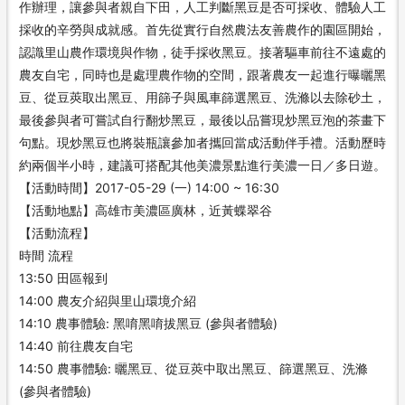
作辦理，讓參與者親自下田，人工判斷黑豆是否可採收、體驗人工
採收的辛勞與成就感。首先從實行自然農法友善農作的園區開始，
認識里山農作環境與作物，徒手採收黑豆。接著驅車前往不遠處的
農友自宅，同時也是處理農作物的空間，跟著農友一起進行曝曬黑
豆、從豆莢取出黑豆、用篩子與風車篩選黑豆、洗滌以去除砂土，
最後參與者可嘗試自行翻炒黑豆，最後以品嘗現炒黑豆泡的茶畫下
句點。現炒黑豆也將裝瓶讓參加者攜回當成活動伴手禮。活動歷時
約兩個半小時，建議可搭配其他美濃景點進行美濃一日／多日遊。
【活動時間】2017-05-29 (一) 14:00 ~ 16:30
【活動地點】高雄市美濃區廣林，近黃蝶翠谷
【活動流程】
時間 流程
13:50 田區報到
14:00 農友介紹與里山環境介紹
14:10 農事體驗: 黑唷黑唷拔黑豆 (參與者體驗)
14:40 前往農友自宅
14:50 農事體驗: 曬黑豆、從豆莢中取出黑豆、篩選黑豆、洗滌
(參與者體驗)