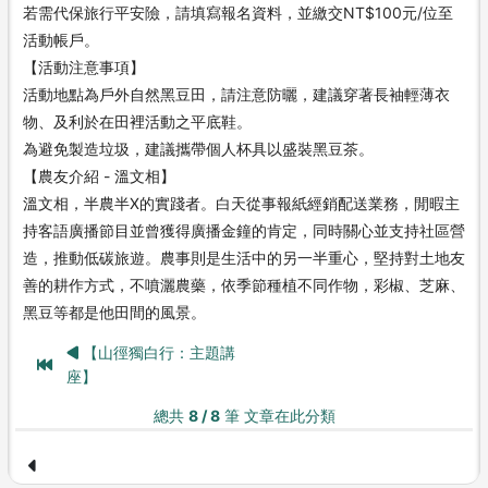
若需代保旅行平安險，請填寫報名資料，並繳交NT$100元/位至
活動帳戶。
【活動注意事項】
活動地點為戶外自然黑豆田，請注意防曬，建議穿著長袖輕薄衣
物、及利於在田裡活動之平底鞋。
為避免製造垃圾，建議攜帶個人杯具以盛裝黑豆茶。
【農友介紹 - 溫文相】
溫文相，半農半X的實踐者。白天從事報紙經銷配送業務，閒暇主
持客語廣播節目並曾獲得廣播金鐘的肯定，同時關心並支持社區營
造，推動低碳旅遊。農事則是生活中的另一半重心，堅持對土地友
善的耕作方式，不噴灑農藥，依季節種植不同作物，彩椒、芝麻、
黑豆等都是他田間的風景。
【山徑獨白行：主題講
座】
總共
8 / 8
筆 文章在此分類