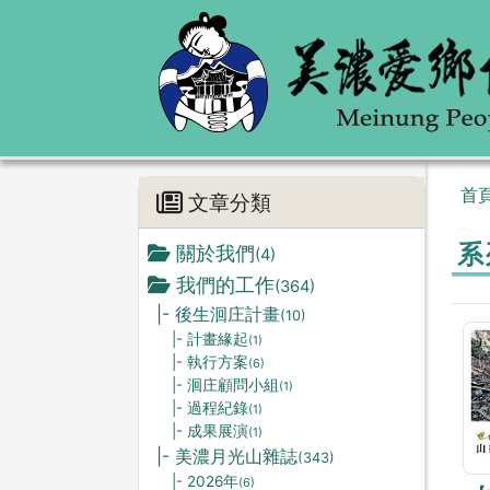
首
文章分類
系
關於我們
(4)
我們的工作
(364)
|- 後生洄庄計畫
(10)
|- 計畫緣起
(1)
|- 執行方案
(6)
|- 洄庄顧問小組
(1)
|- 過程紀錄
(1)
|- 成果展演
(1)
|- 美濃月光山雜誌
(343)
|- 2026年
(6)