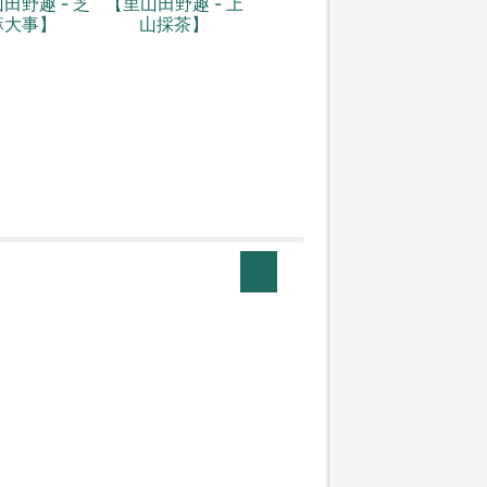
田野趣 - 芝
【里山田野趣 - 上
麻大事】
山採茶】
1