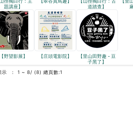
山徑獨白行：主
【翠谷賞鳥趣】
【山徑獨白行：古
【里山
題講座】
道踏查】
【野望影展】
【庄頭電影院】
【里山田野趣 - 豆
子黑了】
顯示
1 ~ 8/ (8) 總頁數:1