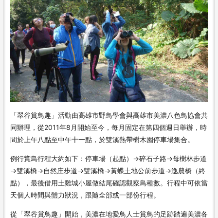
「翠谷賞鳥趣」活動由高雄市野鳥學會與高雄市美濃八色鳥協會共
同辦理，從2011年8月開始至今，每月固定在第四個週日舉辦，時
間於上午八點至中午十一點，於雙溪熱帶樹木園停車場集合。
例行賞鳥行程大約如下：停車場（起點）→碎石子路→母樹林步道
→雙溪橋→自然庄步道→雙溪橋→黃蝶土地公前步道→逸農橋（終
點），最後借用土雞城小屋做結尾確認觀察鳥種數。行程中可依當
天個人時間與體力狀況，跟隨全部或一部份行程。
從「翠谷賞鳥趣」開始，美濃在地愛鳥人士賞鳥的足跡踏遍美濃各