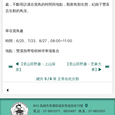
處，不斷尋訪適合賞鳥的時間與地點，觀察鳥類生態，紀錄下豐富
且生動的鳥況。
翠谷賞鳥趣
時間：6/25、7/23、8/27，08:00~11:00
地點：雙溪熱帶母樹林停車場集合
【里山田野趣 - 上山採
【里山田野趣 - 芝麻大
茶】
事】
總共
5 / 8
筆 文章在此分類
843 高雄市美濃區福安里福安街12號
電 話
07-6810371、6810467
傳 真
07-6810201