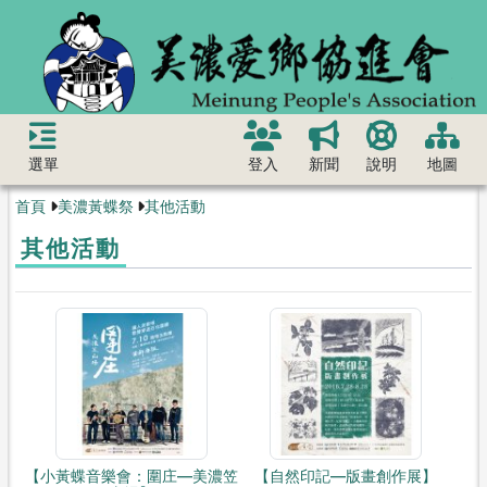
選單
登入
新聞
說明
地圖
首頁
美濃黃蝶祭
其他活動
其他活動
【小黃蝶音樂會：圍庄—美濃笠
【自然印記—版畫創作展】