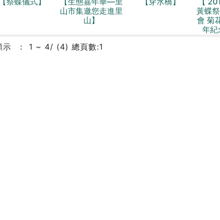
【祭蝶儀式】
【生態嘉年華—里
【穿水橋】
【 20
山市集邀您走進里
黃蝶祭
山】
會 菊
年紀
顯示
1 ~ 4/ (4) 總頁數:1