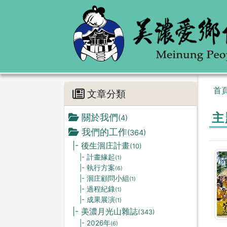
首
文章分類
主
關於我們
(4)
我們的工作
(364)
|- 後生洄庄計畫
(10)
|- 計畫緣起
(1)
|- 執行方案
(6)
|- 洄庄顧問小組
(1)
|- 過程紀錄
(1)
|- 成果展演
(1)
|- 美濃月光山雜誌
(343)
|- 2026年
(6)