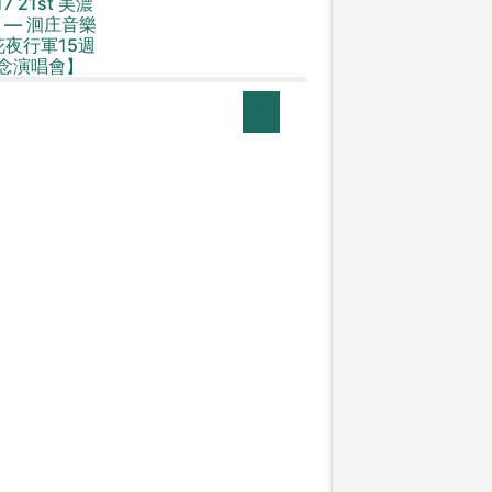
17 21st 美濃
 — 洄庄音樂
花夜行軍15週
念演唱會】
1