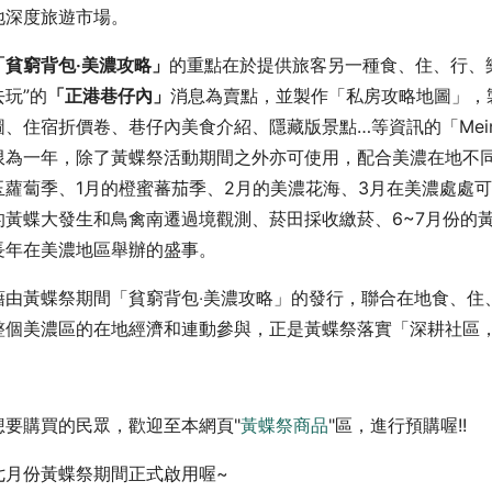
地深度旅遊市場。
「貧窮背包‧美濃攻略」
的重點在於提供旅客另一種食、住、行、
去玩”的
「正港巷仔內」
消息為賣點，並製作「私房攻略地圖」，
圖、住宿折價卷、巷仔內美食介紹、隱藏版景點…等資訊的「Meinon
限為一年，除了黃蝶祭活動期間之外亦可使用，配合美濃在地不同季
玉蘿蔔季、1月的橙蜜蕃茄季、2月的美濃花海、3月在美濃處處可
的黃蝶大發生和鳥禽南遷過境觀測、菸田採收繳菸、6~7月份的
長年在美濃地區舉辦的盛事。
藉由黃蝶祭期間「貧窮背包‧美濃攻略」的發行，聯合在地食、住
整個美濃區的在地經濟和連動參與，正是黃蝶祭落實「深耕社區
想要購買的民眾，歡迎至本網頁"
黃蝶祭商品
"區，進行預購喔!!
七月份黃蝶祭期間正式啟用喔~