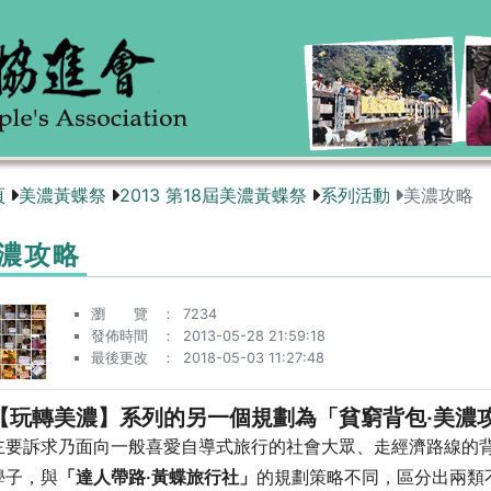
頁
美濃黃蝶祭
2013 第18屆美濃黃蝶祭
系列活動
美濃攻略
濃攻略
瀏 覽
7234
發佈時間
2013-05-28 21:59:18
最後更改
2018-05-03 11:27:48
【玩轉美濃】系列的另一個規劃為「貧窮背包‧美濃
主要訴求乃面向一般喜愛自導式旅行的社會大眾、走經濟路線的
學子，與
「達人帶路‧黃蝶旅行社」
的規劃策略不同，區分出兩類