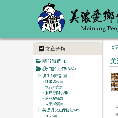
首
文章分類
美
關於我們
(4)
我們的工作
(364)
|- 後生洄庄計畫
(10)
|- 計畫緣起
(1)
|- 執行方案
(6)
|- 洄庄顧問小組
(1)
|- 過程紀錄
(1)
|- 成果展演
(1)
|- 美濃月光山雜誌
(343)
|- 2026年
(6)