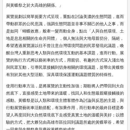
與黃蝶祭之於大高雄的關係。」
展覽規劃以簡單扼要方式呈現，重點在討論美濃的生態問題，進而
帶動群眾的公民意識，強調生態問題並非事不關己的他人之事，而
是如同「蝴蝶效應」般牽一髮而動全身，點出「人與自然環境、土
地是息息相關的生命共同體」，個人無法與大地母親切分、隔絕，
希望透過展覽讓以往不曾注意台灣環境問題的民眾發現此議題，喚
醒台灣人重新思考人類與自然環境互動的基本課題，進而行動。展
覽的執行方式將以藝術車的方式，用親切、有趣的方式深入淺出地
與民眾互動，引導民眾接觸到切身相關的環境議題，並帶出黃蝶祭
有別於其他大型活動、深具環境保護運動議題體質的特殊性。
使用行動車方法，是將展覽的主動性加強；期盼將人們帶回到大自
然底下，直接感受土地帶來的溫暖，找回人和生態最親暱接觸後的
感動。黃蝶祭是以人類和環境主體客體作為討論與反思的主題，與
行動展覽藝術車活動搭配，有加乘作用，而行動車的最終目標是希
望人再度回到大自然環境底下去感受真實土地的溫暖與美好；以體
驗的方式，把大夥兒由高雄市區拉回到議題所處的黃蝶翠谷，希望
一同參與生態祭典與慶祝黃蝶祭的成年。