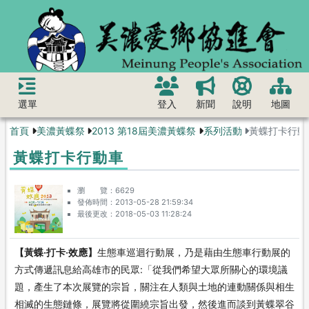
選單
登入
新聞
說明
地圖
首頁
美濃黃蝶祭
2013 第18屆美濃黃蝶祭
系列活動
黃蝶打卡行動
黃蝶打卡行動車
瀏 覽
6629
發佈時間
2013-05-28 21:59:34
最後更改
2018-05-03 11:28:24
【黃蝶‧打卡‧效應】
生態車巡迴行動展，乃是藉由生態車行動展的
方式傳遞訊息給高雄市的民眾:「從我們希望大眾所關心的環境議
題，產生了本次展覽的宗旨，關注在人類與土地的連動關係與相生
相滅的生態鏈條，展覽將從圍繞宗旨出發，然後進而談到黃蝶翠谷